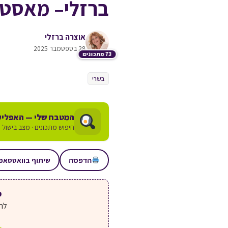
ברזלי– מאסטר
אוצרה ברזלי
28 בספטמבר 2025
73 מתכונים
בשרי
המטבח שלי — האפליק
חיפוש מתכונים · מצב בישול ע
שיתוף בוואטסאפ
הדפסה
מע
לחצ