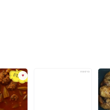
פרסומת
♥