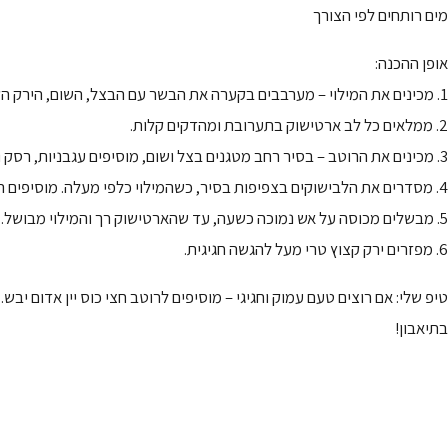
מים רותחים לפי הצורך
אופן ההכנה:
1. מכינים את המילוי – מערבבים בקערה את הבשר עם הבצל, השום, הירק הקצוץ, שמן ותבלינים.
2. ממלאים כל לב ארטישוק בתערובת ומהדקים קלות.
3. מכינים את הרוטב – בסיר רחב מטגנים בצל ושום, מוסיפים עגבניות, רסק ותבלינים. מדללים במים רותחים עד לקבלת רוטב סמיך.
4. מסדרים את הלבישוקים בצפיפות בסיר, כשהמילוי כלפי מעלה. מוסיפים רוטב עד חצי הגובה.
5. מבשלים מכוסה על אש נמוכה כשעה, עד שהארטישוק רך והמילוי מבושל.
6. מפזרים ירק קצוץ טרי מעל להגשה חגיגית.
טיפ שלי: אם רוצים טעם עמוק וחגיגי – מוסיפים לרוטב חצי כוס יין אדום יבש.
בתיאבון!