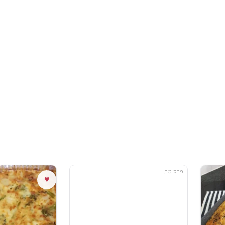
פרסומת
♥