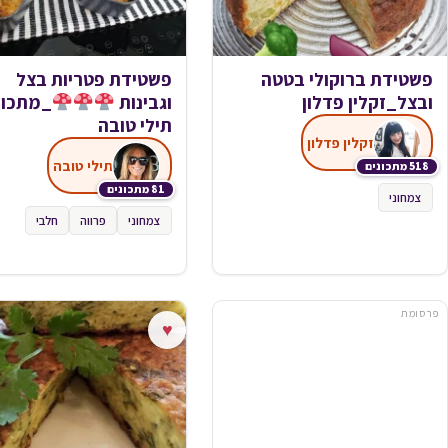
פשטידת ברוקולי בטטה
פשטידת פטריות בצל
ובצל_זקלין פדלון
וגבינות
_מתכון
תילי טובה
זקלין פדלון
תילי טובה
518 מתכונים
81 מתכונים
צמחוני
צמחוני
פרווה
חלבי
פרסומת
♥