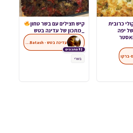
לי כרובית
קיש חצילים עם בשר טחון
ל יפה
_מתכון של עדינה בטש
מאסטר
עדינה בטש - Adina Batash
92 מתכונים
ס-ברקו
בשרי