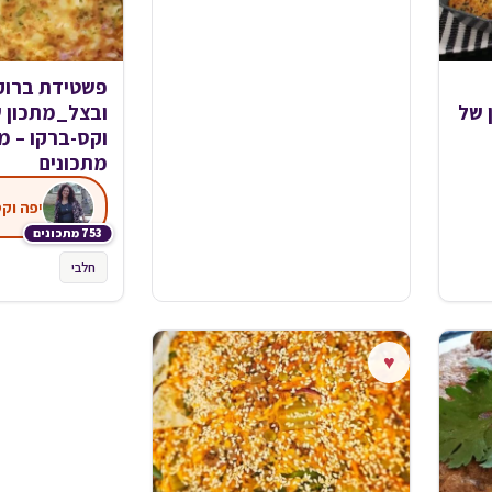
פשטידת ברוקו
 של
ובצל_מתכון ש
וקס-ברקו – 
מתכונים
יפה וק
753 מתכונים
חלבי
♥