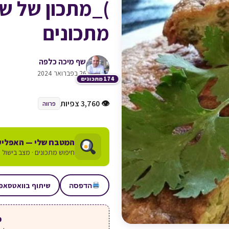
)_מתכון של ש
מתכונים
שף מיכה כלפה
26 בפברואר 2024
174 מתכונים
👁 3,760 צפיות
פרווה
המטבח שלי — האפליק
חיפוש מתכונים · מצב בישול ע
שיתוף בוואטסאפ
הדפסה
מע