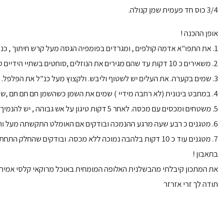
3/4 כוס חד פעמית שמן קנולה.
אופן ההכנה !
1. את התפו"א אדמה קולפים , ומגרדים בפומפיה הגסה מעל קרש חיתוך , כנ"ל את הגזר.
2. משאירים כ 10 דקות עד שהם מגירים את הנוזלים ,סוחטים בשתיי הידיים טוב טוב שלא ישארו בהם נוזלים ,
3. שמים בקערה. את העלים יש לשטוף וליבש. ולקצוץ מעל כנ"ל את הפלפל. לשים את הביצים , הלימון , הכורכום , המלח , פלפל לבן , ומרק עוף. ולטרוף טוב טוב.
4. במחבט בינונית (לא רחבה מידיי ) שמים את השמן כשהשמן חם חם חם ,שוב בוחשים בחוזקה ושופכים בזריזות אך בזהירות את כול העיסה ,
5. משטחים ומכסים עם מכסה. לאחר 5 דקות טיגון על אש גבוהה , יש להנמיך את הלהבה לאש נמוכה..
6. מטגנים כ רבע שעה מרגע ההנמכה ובודקים אם האומלט התקשתה מעל והיא כבר לא נוזלית. שמים צלחת שטוחה מעל והופכים אותה. שמים עוד מעט שמן למחבט ומחזירים. כשהצד השחום כלפיי מעלה.
7. מטגנים עוד כ 10 דקות בלהבה נמוכה ללא מכסה. ובודקים שהחלק התחתון הושחם מורידים לצלחת שטוחה כשעלה ניר סופג. אין להשאירה יותר מ 10 דקות על הניר הסופג. יש להעבירה לצלחת הגשה ללא ניר.
בתאבון !
את המתכון קיבלתי מהבשלנית האלופה המומחית באוכל מרוקאי קלסי אמיתי
תודה לך זרי אזרזר