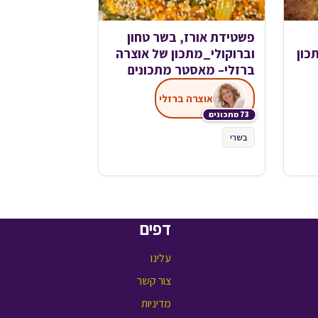
פשטידת אורז, בשר טחון
כון
וברוקולי_מתכון של אוצרה
ברזלי– מאסטר מתכונים
אוצרה ברזלי
73 מתכונים
בשרי
דפים
עלינו
צור קשר
מדיניות