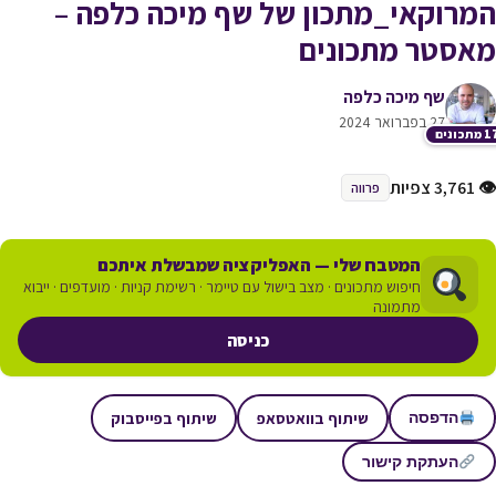
המרוקאי_מתכון של שף מיכה כלפה –
מאסטר מתכונים
שף מיכה כלפה
27 בפברואר 2024
תכונים
👁 3,761 צפיות
פרווה
המטבח שלי — האפליקציה שמבשלת איתכם
חיפוש מתכונים · מצב בישול עם טיימר · רשימת קניות · מועדפים · ייבוא
מתמונה
כניסה
שיתוף בוואטסאפ
שיתוף בפייסבוק
הדפסה
העתקת קישור