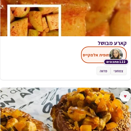
קארע מבושל
חופית אלמקייס
122 מתכונים
צמחוני
פרווה
♥