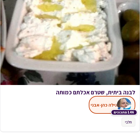
לבנה ביתית, שטרם אכלתם כמותה
גילה כהן-אבני
146 מתכונים
חלבי