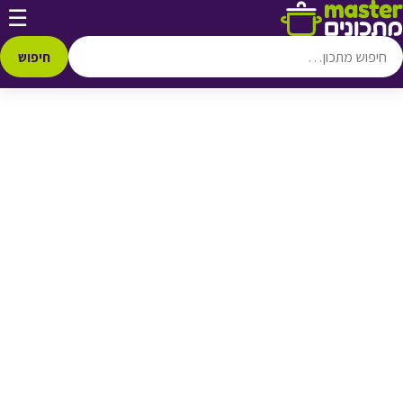
דלג לתוכן
☰
♥ הוספה
למועדפים
חיפוש