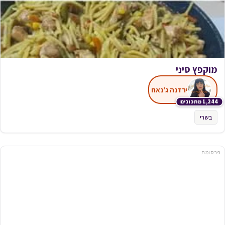
מוקפץ סיני
ירדנה ג'נאח
1,244 מתכונים
בשרי
פרסומת