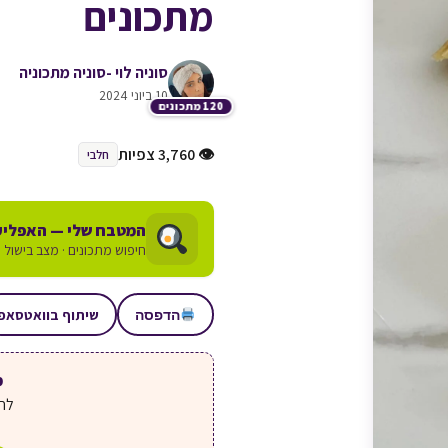
מתכונים
סוניה לוי -סוניה מתכוניה
10 ביוני 2024
120 מתכונים
👁 3,760 צפיות
חלבי
המטבח שלי — האפליק
חיפוש מתכונים · מצב בישול ע
שיתוף בוואטסאפ
הדפסה
מע
לחצ