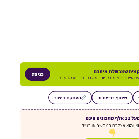
ציה שמבשלת איתכם
כניסה
ם טיימר · רשימת קניות · מועדפים · ייבוא מתמונה
שיתוף בפייסבוק
העתקת קישור
ל 12 אלף מתכונים חינם
ו והוא אצלכם במחשב או בנייד