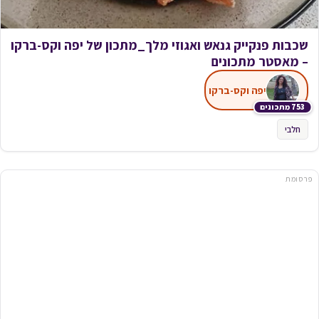
שכבות פנקייק גנאש ואגוזי מלך_מתכון של יפה וקס-ברקו
– מאסטר מתכונים
יפה וקס-ברקו
753 מתכונים
חלבי
פרסומת