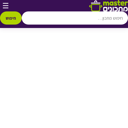
דלג לתוכן
☰
♥ הוספה
למועדפים
חיפוש