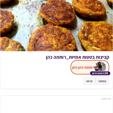
קציצות בטטות אפויות_רוחמה כהן
רוחמה כהן כהן
156 מתכונים
צמחוני
פרווה
פרסומת