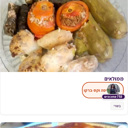
ממולאים
יפה וקס-ברקו
753 מתכונים
בשרי