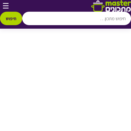
דלג לתוכן
☰
♥ הוספה
למועדפים
חיפוש