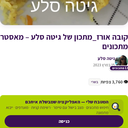
קובה אורז_מתכון של גיטה סלע – מאסטר
מתכונים
גיטה סלע
15 במרץ 2023
תכונים
👁 3,760 צפיות
בשרי
המטבח שלי — האפליקציה שמבשלת איתכם
חיפוש מתכונים · מצב בישול עם טיימר · רשימת קניות · מועדפים · ייבוא
מתמונה
כניסה