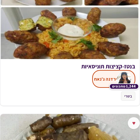
בנטז-קציצות תוניסאיות
ירדנה ג'נאח
1,244 מתכונים
בשרי
♥