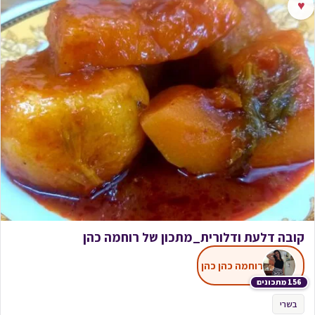
♥
קובה דלעת ודלורית_מתכון של רוחמה כהן
רוחמה כהן כהן
156 מתכונים
בשרי