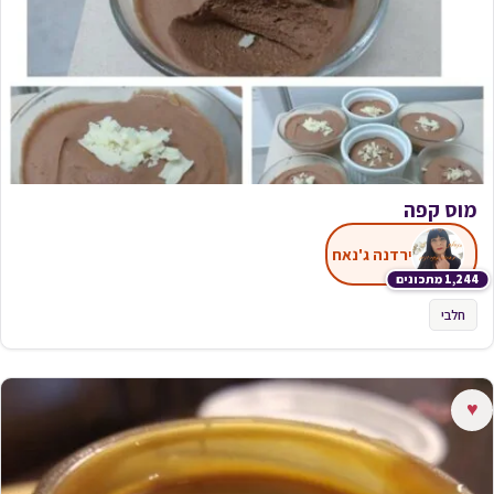
מוס קפה
ירדנה ג'נאח
1,244 מתכונים
חלבי
♥