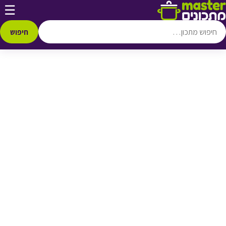
דלג לתוכן
☰
♥ הוספה
למועדפים
חיפוש