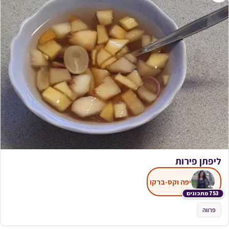
ליפתן פירות
יפה וקס-ברקו
753 מתכונים
פרווה