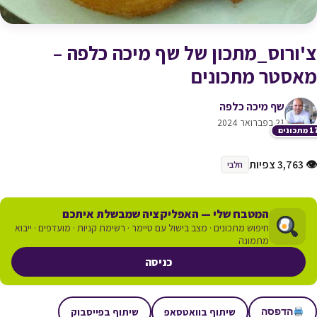
צ'ורוס_מתכון של שף מיכה כלפה –
מאסטר מתכונים
שף מיכה כלפה
21 בפברואר 2024
תכונים
👁 3,763 צפיות
חלבי
המטבח שלי — האפליקציה שמבשלת איתכם
חיפוש מתכונים · מצב בישול עם טיימר · רשימת קניות · מועדפים · ייבוא
מתמונה
כניסה
שיתוף בוואטסאפ
שיתוף בפייסבוק
הדפסה