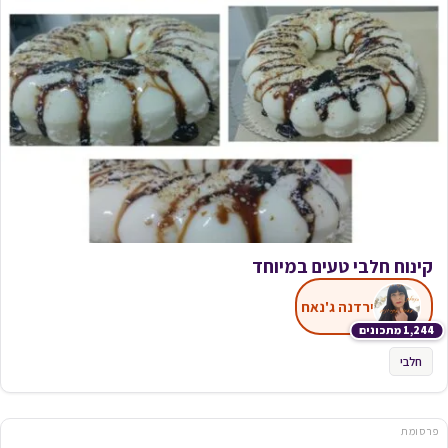
קינוח חלבי טעים במיוחד
ירדנה ג'נאח
1,244 מתכונים
חלבי
פרסומת