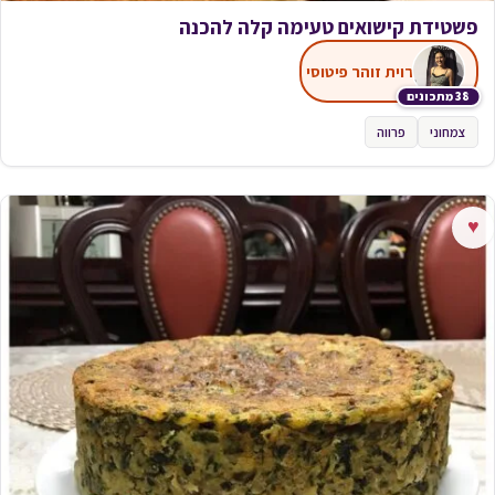
פשטידת קישואים טעימה קלה להכנה
רוית זוהר פיטוסי
38 מתכונים
צמחוני
פרווה
♥