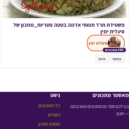
פשטידת ‏תרד ‏תפוחי אדמה ‏בטטה פטריות_מתכון של
סיגלית ימין
סיגלית ימין
203 מתכונים
צמחוני
פרווה
מאסטר מתכונים
ניווט
כל המתכונים
בנו לכם ספר מהמתכונים שאהבתם
— חינם.
היוצרים
הוספת מתכון