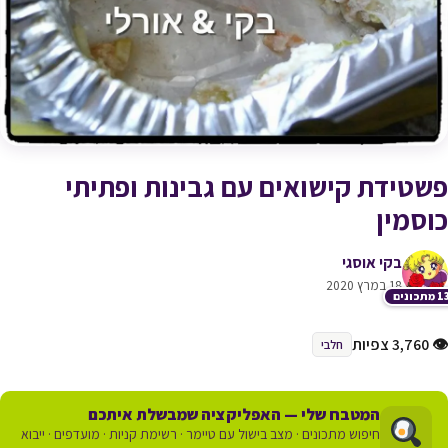
פשטידת קישואים עם גבינות ופתיתי
כוסמין
בקי אוסגי
18 במרץ 2020
תכונים
👁 3,760 צפיות
חלבי
המטבח שלי — האפליקציה שמבשלת איתכם
חיפוש מתכונים · מצב בישול עם טיימר · רשימת קניות · מועדפים · ייבוא