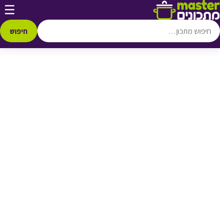
דלג לתוכן
☰
♥ הוספה
למועדפים
חיפוש