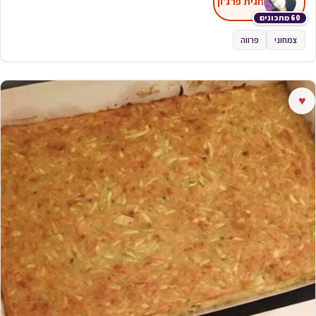
חגית פרג'ון
60 מתכונים
צמחוני
פרווה
♥