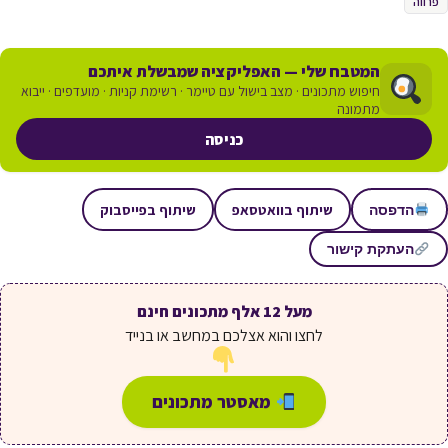
פרווה
המטבח שלי — האפליקציה שמבשלת איתכם
חיפוש מתכונים · מצב בישול עם טיימר · רשימת קניות · מועדפים · ייבוא
מתמונה
כניסה
שיתוף בוואטסאפ
שיתוף בפייסבוק
הדפסה
העתקת קישור
מעל 12 אלף מתכונים חינם
לחצו והוא אצלכם במחשב או בנייד
מאסטר מתכונים