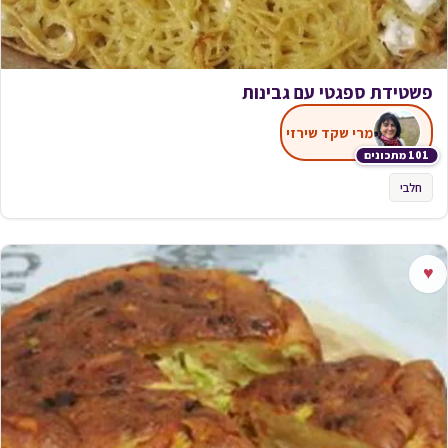
פשטידת ספגטי עם גבינות
מרי שקד שירזי
101 מתכונים
חלבי
♥