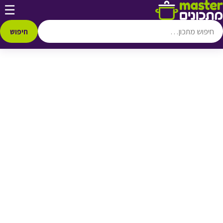
דלג לתוכן
☰
♥ הוספה
למועדפים
חיפוש