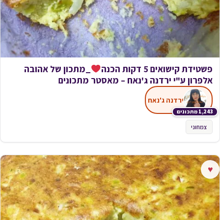
פשטידת קישואים 5 דקות הכנה
_מתכון של אהובה
אלפרון ע"י ירדנה ג'נאח – מאסטר מתכונים
ירדנה ג'נאח
1,243 מתכונים
צמחוני
♥