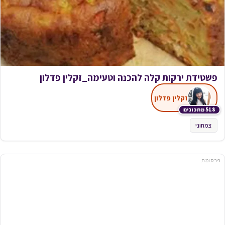
פשטידת ירקות קלה להכנה וטעימה_זקלין פדלון
זקלין פדלון
518 מתכונים
צמחוני
פרסומת