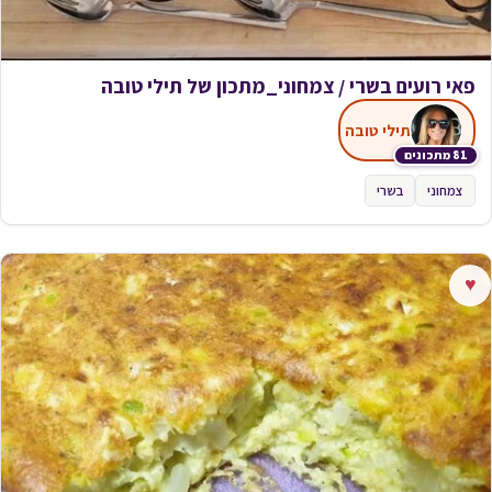
פאי רועים בשרי / צמחוני_מתכון של תילי טובה
תילי טובה
81 מתכונים
צמחוני
בשרי
♥