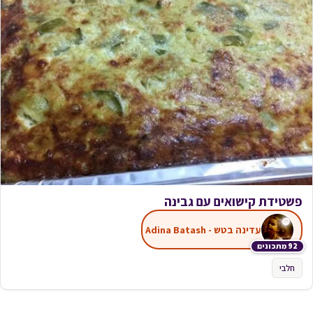
פשטידת קישואים עם גבינה
עדינה בטש - Adina Batash
92 מתכונים
חלבי