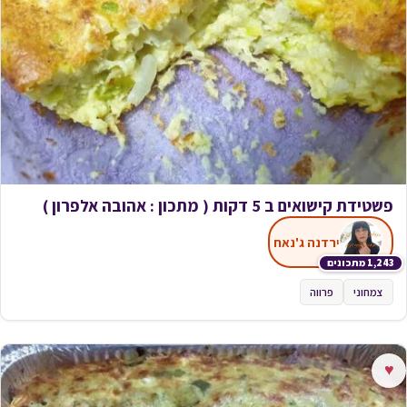
פשטידת קישואים ב 5 דקות ( מתכון : אהובה אלפרון )
ירדנה ג'נאח
1,243 מתכונים
צמחוני
פרווה
♥