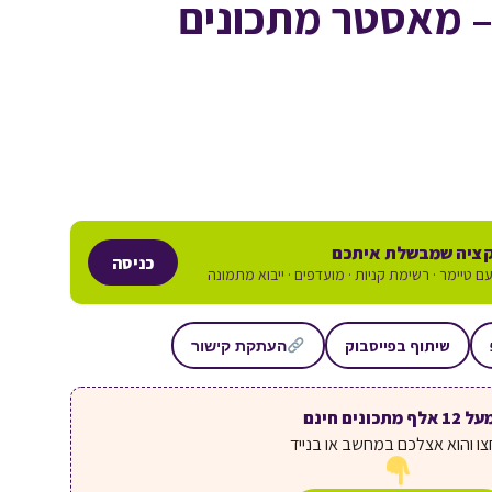
 – מאסטר מתכונים
ציה שמבשלת איתכם
כניסה
ם טיימר · רשימת קניות · מועדפים · ייבוא מתמונה
שיתוף בפייסבוק
העתקת קישור
ל 12 אלף מתכונים חינם
ו והוא אצלכם במחשב או בנייד