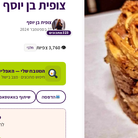
צופית בן יוסף
צופית בן יוסף
27 בספטמבר 2024
323 מתכונים
👁 3,760 צפיות
חלבי
המטבח שלי — האפליק
חיפוש מתכונים · מצב בישול ע
שיתוף בוואטסאפ
הדפסה
מע
לחצ