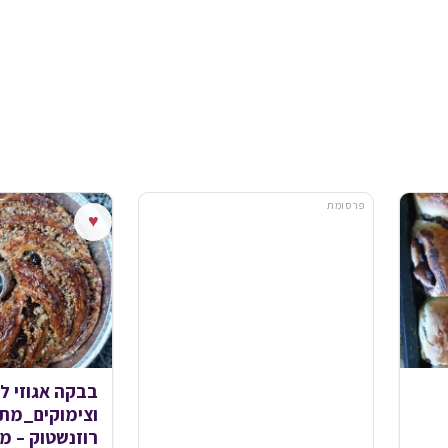
פרסומת
♥
בבקה אגוזי לו
וצימוקים_מתכ
רוזנשטוק – 