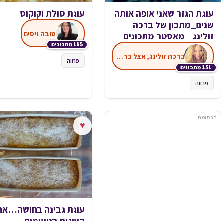
עוגת הגזר שאני אופה אותה
עוגת סולת וקוקוס
שנים_מתכון של ברכה
טובה ניסים
זולינג – מאסטר מתכונים
185 מתכונים
ברכה זולינג, אצל ברכה במטבח
פרווה
151 מתכונים
פרווה
פרסומת
♥
עוגת גבינה בחושה…אח
העוגות הטעימות