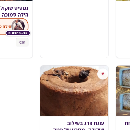
נמסיס שוקול
הילה סמוכה 
הילה ס
198 מתכונים
חלבי
♥
ת
עוגת פרג בשילוב
שוקולד_מתכון של נאוה