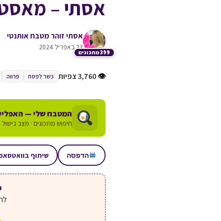
אסתי – מאסטר
אסתי זוהר מטבח אותנטי
23 באפריל 2024
399 מתכונים
👁 3,760 צפיות
כשר לפסח
פרווה
המטבח שלי — האפליק
חיפוש מתכונים · מצב בישול ע
שיתוף בוואטסאפ
הדפסה
מע
לחצ