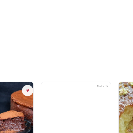
פרסומת
♥