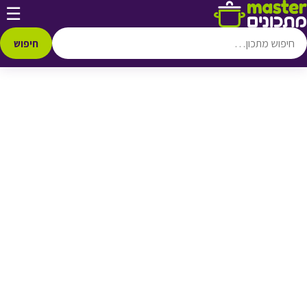
דלג לתוכן
☰
♥ הוספה
למועדפים
חיפוש