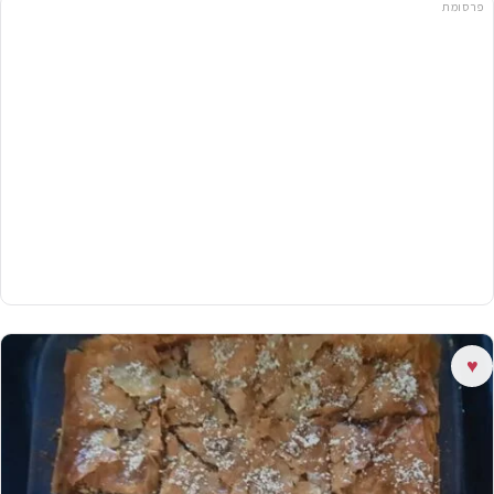
פרסומת
♥