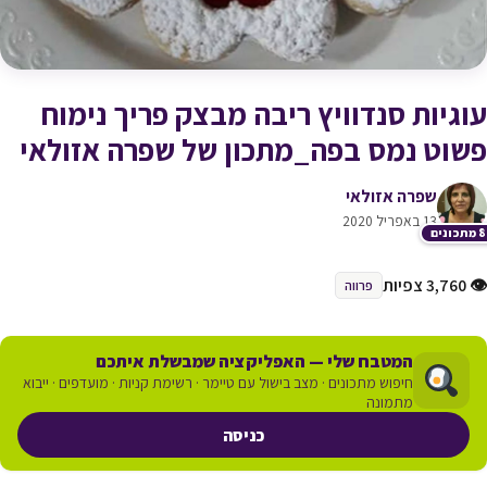
עוגיות סנדוויץ ריבה מבצק פריך נימוח
פשוט נמס בפה_מתכון של שפרה אזולאי
שפרה אזולאי
13 באפריל 2020
כונים
👁 3,760 צפיות
פרווה
המטבח שלי — האפליקציה שמבשלת איתכם
חיפוש מתכונים · מצב בישול עם טיימר · רשימת קניות · מועדפים · ייבוא
מתמונה
כניסה