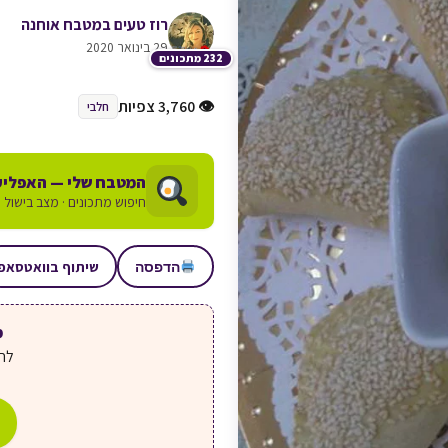
רוז טעים במטבח אוחנה
29 בינואר 2020
232 מתכונים
👁 3,760 צפיות
חלבי
המטבח שלי — האפליק
חיפוש מתכונים · מצב בישול ע
שיתוף בוואטסאפ
הדפסה
מע
לחצ