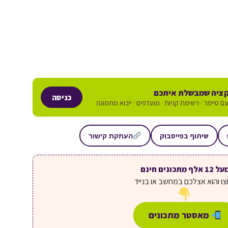
ציה שמבשלת איתכם
כניסה
ם טיימר · רשימת קניות · מועדפים · ייבוא מתמונה
שיתוף בפייסבוק
העתקת קישור
ל 12 אלף מתכונים חינם
ו והוא אצלכם במחשב או בנייד
מאסטר מתכונים