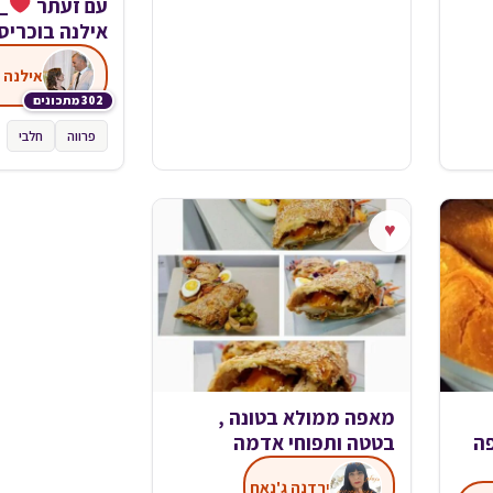
עם זעתר
_
אילנה בוכריס
אילנה 
302 מתכונים
פרווה
חלבי
♥
מאפה ממולא בטונה ,
ה
בטטה ותפוחי אדמה
ירדנה ג'נאח