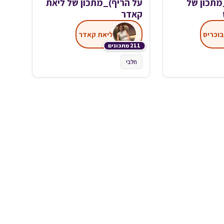
מתכון של
על הריף)_מתכון של ליאת
קאדר
בוכריס
ליאת קאדר
211 מתכונים
חלבי