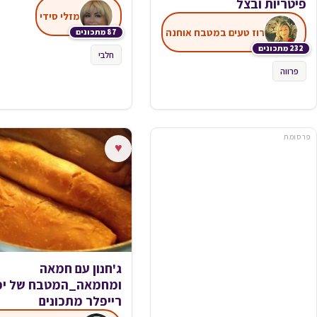
פיטריות ובצל
מזלי סידי
רוז טעים במטבח אוחנה
87 מתכונים
232 מתכונים
חלבי
פרווה
פרסומת
♥
ג'חנון עם חמאה
ומחמאה_המטבח של יפ
רייפלר מתכונים