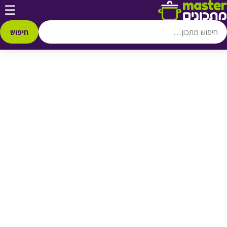
דלג לתוכן
☰
♥ הוספה
למועדפים
חיפוש