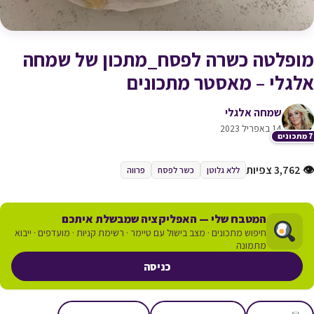
מופלטה כשרה לפסח_מתכון של שמחה
אלגלי – מאסטר מתכונים
שמחה אלגלי
14 באפריל 2023
כונים
👁 3,762 צפיות
ללא גלוטן
כשר לפסח
פרווה
המטבח שלי — האפליקציה שמבשלת איתכם
חיפוש מתכונים · מצב בישול עם טיימר · רשימת קניות · מועדפים · ייבוא
מתמונה
כניסה