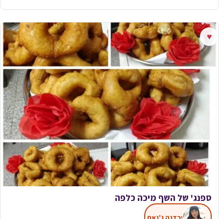
♥
ספנג' של השף מיכה כלפה
ירדנה ג'נאח