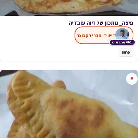
פיצה_מתכון של זיוה עובדיה
דייוויד וחברי הקבוצה
461 מתכונים
פרווה
♥