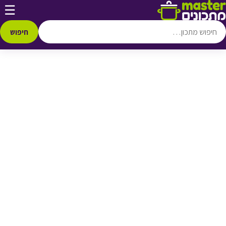
דלג לתוכן
☰
♥ הוספה
למועדפים
חיפוש