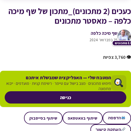
כעכים (2 מתכונים)_מתכון של שף מיכה
כלפה – מאסטר מתכונים
שף מיכה כלפה
25 בפברואר 2024
תכונים
👁 3,760 צפיות
המטבח שלי — האפליקציה שמבשלת איתכם
חיפוש מתכונים · מצב בישול עם טיימר · רשימת קניות · מועדפים · ייבוא
מתמונה
כניסה
שיתוף בוואטסאפ
שיתוף בפייסבוק
הדפסה
העתקת קישור