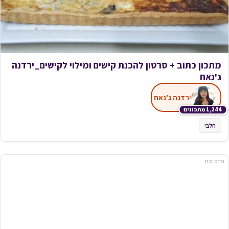
מתכון כתוב + סרטון להכנת קישים ומילוי לקישים_ירדנה
ג'נאח
ירדנה ג'נאח
1,244 מתכונים
חלבי
פרסומת