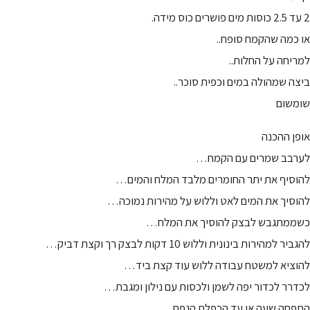
2 עד 2.5 כוסות מים פושרים כוס מידה.
או כמה שהקמח סופח..
למריחה על החלות..
ביצה שמהולה במים וכפית סוכר..
שומשום
אופן ההכנה
לערבב שמרים עם הקמח…
להוסיף את יתר החומרים מלבד המלח והמים…
להוסיך את המים לאט וללוש על מהירות נמוכה…
כשממתגבש לבצק להוסיך את המלח…
להגביר למהירות בינונית וללוש 10 דקות לבצק רך וקצת דביק…
להוציא למשטח עבודה ללוש עוד קצת ביד…
לכדרר לכדור יפה לשמן ולכסות עם נילון ומגבת…
התפחה שעה או עד הכפלת הנפח…