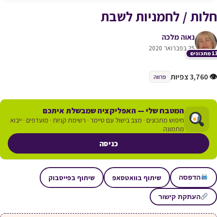
חלות / לחמניות לשבת
נאוה מלכה
25 בפברואר 2020
תכונים
👁 3,760 צפיות
פרווה
המטבח שלי — האפליקציה שמבשלת איתכם
חיפוש מתכונים · מצב בישול עם טיימר · רשימת קניות · מועדפים · ייבוא
מתמונה
כניסה
שיתוף בוואטסאפ
שיתוף בפייסבוק
הדפסה
העתקת קישור