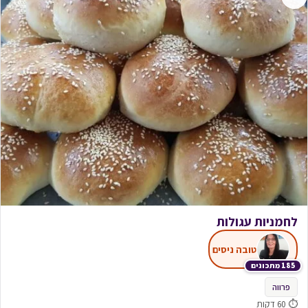
לחמניות עגולות
טובה ניסים
185 מתכונים
פרווה
⏱ 60 דקות