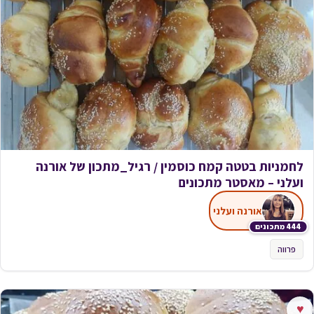
לחמניות בטטה קמח כוסמין / רגיל_מתכון של אורנה
ועלני – מאסטר מתכונים
אורנה ועלני
444 מתכונים
פרווה
♥