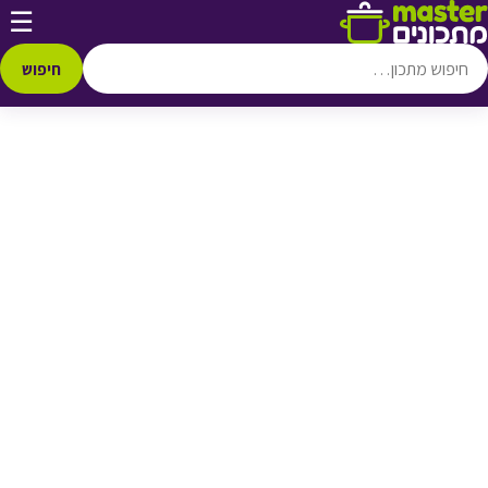
דלג לתוכן
☰
♥ הוספה
למועדפים
חיפוש