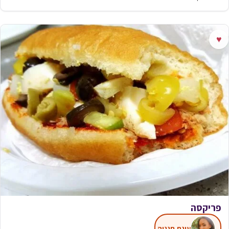
♥
פריקסה
עינת חנניה