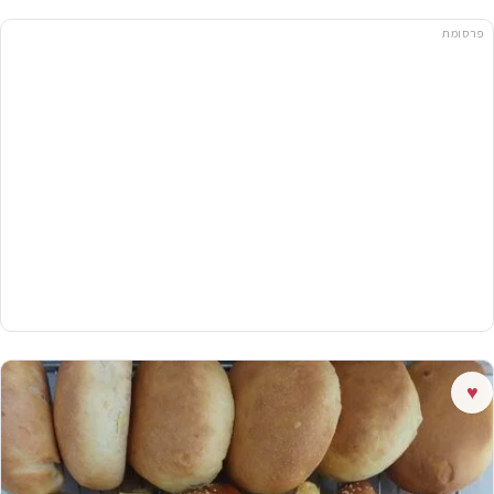
פרסומת
♥