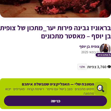
בראוניז גבינה פירות יער_מתכון של צופית
בן יוסף – מאסטר מתכונים
צופית בן יוסף
12 במאי 2025
תכונים
👁 3,760 צפיות
חלבי
המטבח שלי — האפליקציה שמבשלת איתכם
חיפוש מתכונים · מצב בישול עם טיימר · רשימת קניות · מועדפים · ייבוא
מתמונה
כניסה