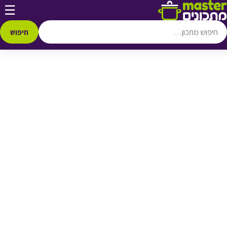
דלג לתוכן
☰
♥ הוספה
למועדפים
חיפוש