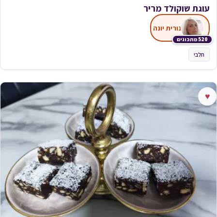
עוגת שוקולד מריר
נורית יונה
520 מתכונים
חלבי
♥