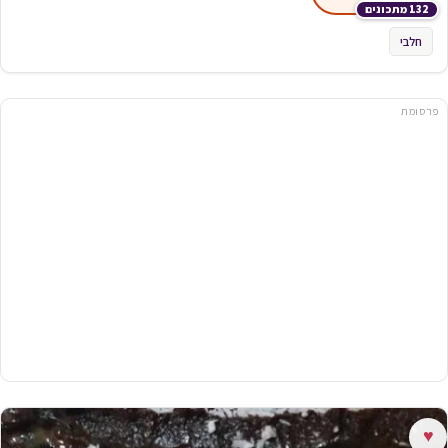
132 מתכונים
חלבי
פרסומת
♥