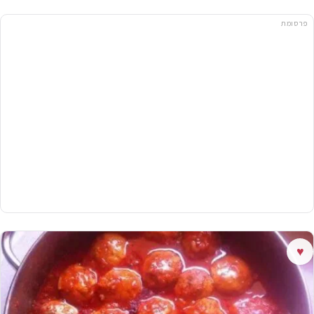
פרסומת
♥