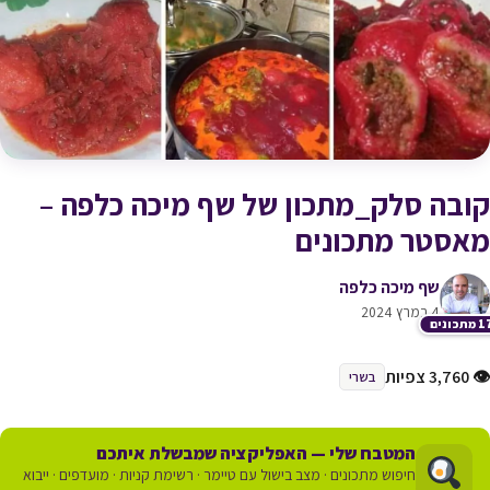
קובה סלק_מתכון של שף מיכה כלפה –
מאסטר מתכונים
שף מיכה כלפה
4 במרץ 2024
תכונים
👁 3,760 צפיות
בשרי
המטבח שלי — האפליקציה שמבשלת איתכם
חיפוש מתכונים · מצב בישול עם טיימר · רשימת קניות · מועדפים · ייבוא