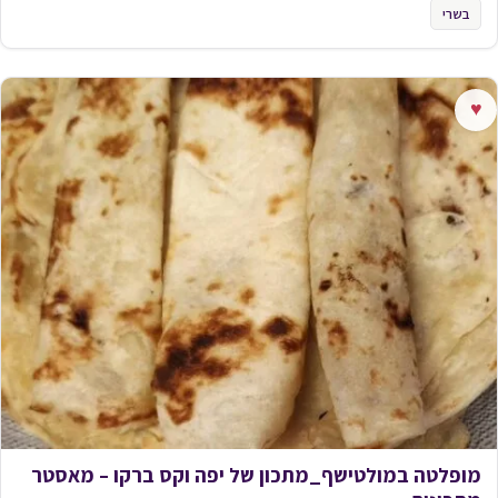
בשרי
♥
מופלטה במולטישף_מתכון של יפה וקס ברקו – מאסטר