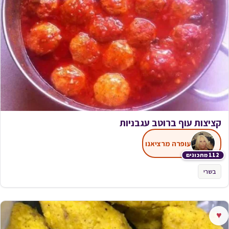
קציצות עוף ברוטב עגבניות
עופרה מרציאנו
112 מתכונים
בשרי
♥