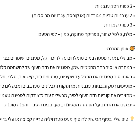
• 3 כפות רסק עגבניות
• 2 עגבניות טריות מגורדות (או קופסת עגבניות מרוסקות)
• 3 כפות שמן זית
• מלח, פלפל שחור, פפריקה מתוקה, כמון – לפי הטעם
אופן ההכנה:
• מבשלים את הפסטה במים מומלחים עד לריכוך קל, מסננים ושומרים בצד.
• במחבת או סיר רחב מחממים שמן, מטגנים את חזה העוף עד להשחמה קלה 
• באותו סיר מטגנים את הבצל עד שקיפות, מוסיפים גזר, קישואים, סלרי, 
• מוסיפים רסק עגבניות, עגבניות מרוסקות ותבלינים. מערבבים ומבשלים כ־10 דקות.
• מחזירים את קוביות חזה העוף לסיר, מבשלים עוד כ־5 דקות לספיגת טעמים.
• יוצקים את הרוטב על הפסטה המסוננת, מערבבים היטב – והמנה מוכנה.
טיפ שלי: בסוף הבישול להוסיף מעט פטרוזיליה טרייה קצוצה או עלי בזי