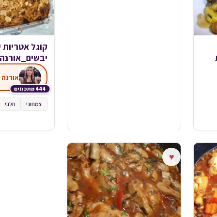
קוגל אטריות 
יבשים_אורנה 
אורנה ו
444 מתכונים
צמחוני
חלבי
♥