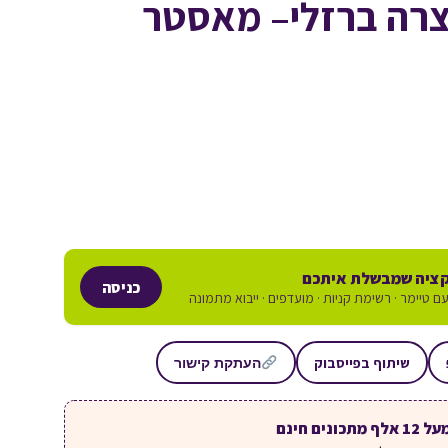
צרה ברזלי– מאסטר
ציה שמבשלת איתכם
כניסה
ם טיימר · רשימת קניות · מועדפים · ייבוא מתמונה
שיתוף בפייסבוק
העתקת קישור
ל 12 אלף מתכונים חינם