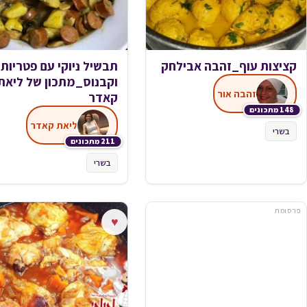
קציצות עוף_זהבה אבילחק
תבשיל ניוקי עם פטריות
וקבנוס_מתכון של ליאת
זהבה אור
קאדר
148 מתכונים
ליאת קאדר
בשרי
211 מתכונים
בשרי
פרסומת
♥