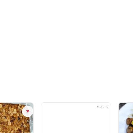
פרסומת
♥