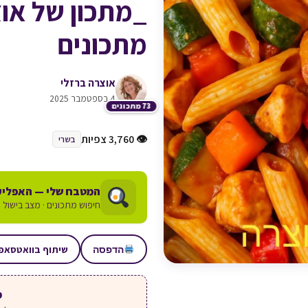
_מתכון של או
מתכונים
אוצרה ברזלי
4 בספטמבר 2025
73 מתכונים
👁 3,760 צפיות
בשרי
המטבח שלי — האפליק
חיפוש מתכונים · מצב בישול ע
שיתוף בוואטסאפ
הדפסה
מע