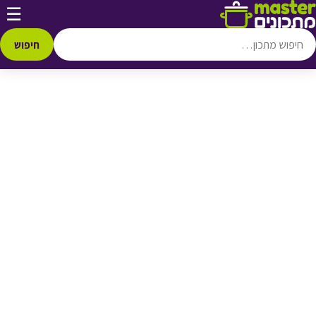
דלג לתוכן
☰
♥ הוספה
למועדפים
חיפוש