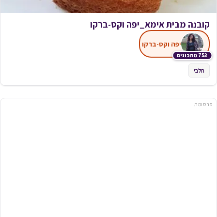
קובנה מבית אימא_יפה וקס-ברקו
יפה וקס-ברקו
753 מתכונים
חלבי
פרסומת