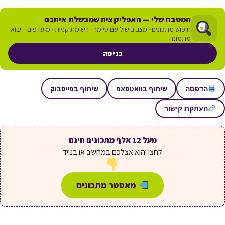
המטבח שלי — האפליקציה שמבשלת איתכם
חיפוש מתכונים · מצב בישול עם טיימר · רשימת קניות · מועדפים · ייבוא
מתמונה
כניסה
שיתוף בוואטסאפ
שיתוף בפייסבוק
הדפסה
העתקת קישור
מעל 12 אלף מתכונים חינם
לחצו והוא אצלכם במחשב או בנייד
מאסטר מתכונים