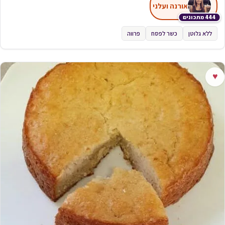
אורנה ועלני
444 מתכונים
ללא גלוטן
כשר לפסח
פרווה
♥