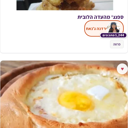
ספנג' מהעדה הלובית
ירדנה ג'נאח
1,244 מתכונים
פרווה
♥