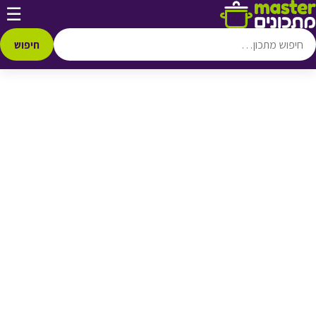
דלג לתוכן
☰
♥ הוספה
למועדפים
חיפוש