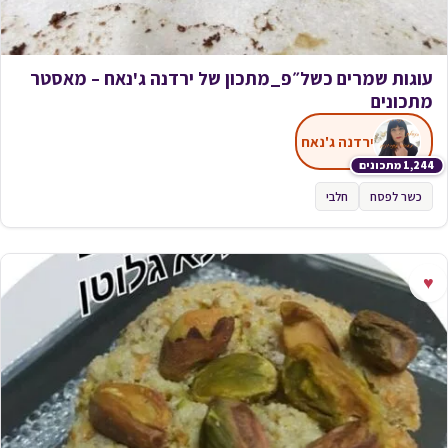
עוגות שמרים כשל״פ_מתכון של ירדנה ג'נאח – מאסטר
מתכונים
ירדנה ג'נאח
1,244 מתכונים
כשר לפסח
חלבי
♥