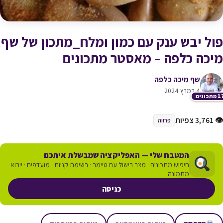
פול יבש ענק עם כמון ומלח_מתכון של שף
מיכה כלפה – מאסטר מתכונים
שף מיכה כלפה
4 במרץ 2024
תכונים
👁 3,761 צפיות
פרווה
המטבח שלי — האפליקציה שמבשלת איתכם
חיפוש מתכונים · מצב בישול עם טיימר · רשימת קניות · מועדפים · ייבוא
מתמונה
כניסה