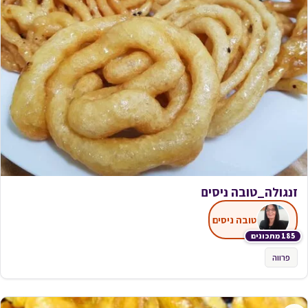
זנגולה_טובה ניסים
טובה ניסים
185 מתכונים
פרווה