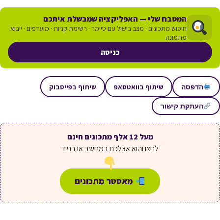
המטבח שלי — האפליקציה שמבשלת איתכם
חיפוש מתכונים · מצב בישול עם טיימר · רשימת קניות · מועדפים · ייבוא
מתמונה
כניסה
שיתוף בוואטסאפ
שיתוף בפייסבוק
הדפסה
העתקת קישור
מעל 12 אלף מתכונים חינם
לחצו והוא אצלכם במחשב או בנייד
מאסטר מתכונים