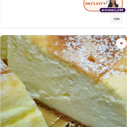
ירדנה ג'נאח
1,244 מתכונים
חלבי
♥