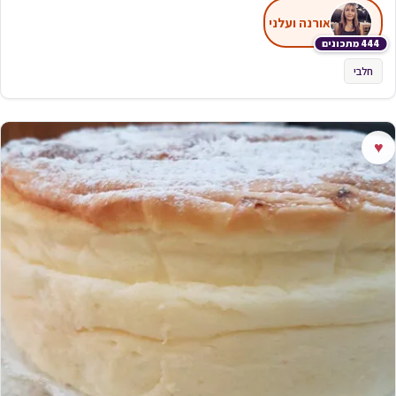
אורנה ועלני
444 מתכונים
חלבי
♥