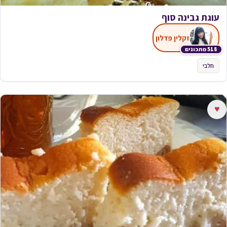
עוגת גבינה סוף
זקלין פדלון
518 מתכונים
חלבי
♥