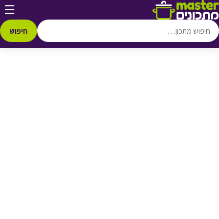
דלג לתוכן
☰
♥ הוספה
למועדפים
חיפוש