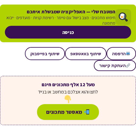
המטבח שלי — האפליקציה שמבשלת איתכם
חיפוש מתכונים · מצב בישול עם טיימר · רשימת קניות · מועדפים · ייבוא
מתמונה
כניסה
שיתוף בוואטסאפ
שיתוף בפייסבוק
הדפסה
העתקת קישור
מעל 12 אלף מתכונים חינם
לחצו והוא אצלכם במחשב או בנייד
מאסטר מתכונים