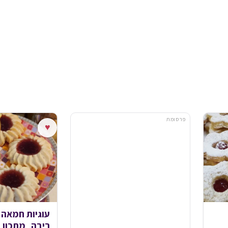
פרסומת
♥
עוגיות חמאה ז
ריבה_מתכון ש