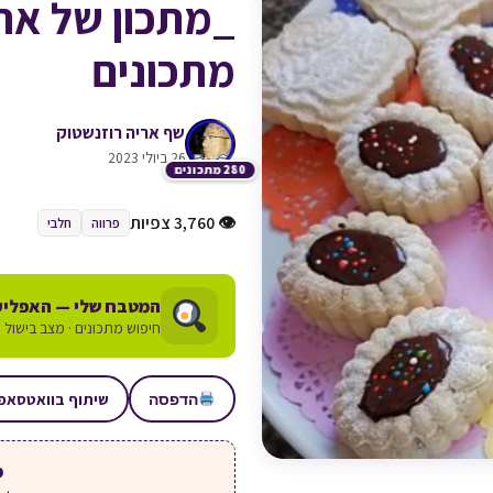
_מתכון של אר
מתכונים
שף אריה רוזנשטוק
26 ביולי 2023
280 מתכונים
👁 3,760 צפיות
פרווה
חלבי
המטבח שלי — האפליק
חיפוש מתכונים · מצב בישול ע
שיתוף בוואטסאפ
הדפסה
מע