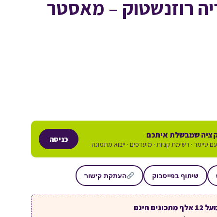
יה רוזנשטוק – מאסטר
ציה שמבשלת איתכם
כניסה
ם טיימר · רשימת קניות · מועדפים · ייבוא מתמונה
שיתוף בפייסבוק
העתקת קישור
ל 12 אלף מתכונים חינם