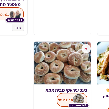
– מאסטר מתכ
ענת לו
14 מתכונים
פרווה
♥
כעכ עיראקי מבית אמא
וק
תהילה גיל
246 מתכונים