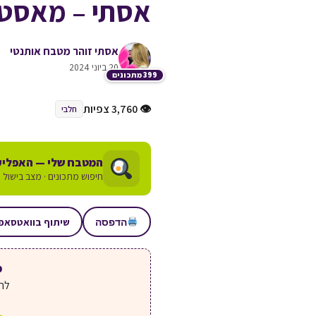
אסתי – מאסטר
אסתי זוהר מטבח אותנטי
20 ביוני 2024
399 מתכונים
👁 3,760 צפיות
חלבי
המטבח שלי — האפליק
חיפוש מתכונים · מצב בישול ע
שיתוף בוואטסאפ
הדפסה
מע
לחצ