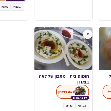
צמחוני
פרווה
♥
חומוס ביתי_מתכון של לאה
בוארון
המטבח של יפה רייפלר - מתכונים
לאה בוארון
50 מתכונים
צמחוני
פרווה