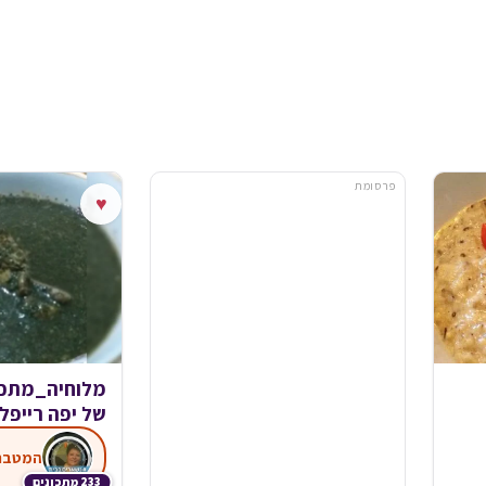
פרסומת
♥
מלוחיה_מתכו
של יפה רייפל
233 מתכונים