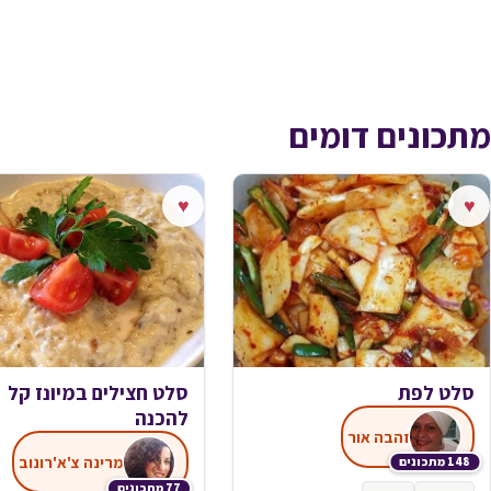
מתכונים דומים
♥
♥
סלט לפת
סלט חצילים במיונז קל
להכנה
זהבה אור
מרינה צ'א'רונוב
148 מתכונים
77 מתכונים