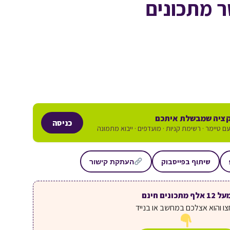
 מתכונים
ציה שמבשלת איתכם
כניסה
ם טיימר · רשימת קניות · מועדפים · ייבוא מתמונה
שיתוף בפייסבוק
העתקת קישור
ל 12 אלף מתכונים חינם
ו והוא אצלכם במחשב או בנייד