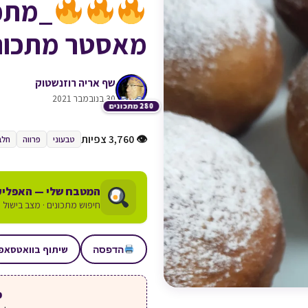
_מתכו
מאסטר מתכונ
שף אריה רוזנשטוק
30 בנובמבר 2021
280 מתכונים
👁 3,760 צפיות
טבעוני
פרווה
חלב
המטבח שלי — האפליק
חיפוש מתכונים · מצב בישול ע
שיתוף בוואטסאפ
הדפסה
מע