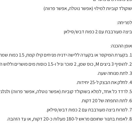
שוקולד קוביות למילוי (אפשר נוטלה, אפשר פרווה)
למריחה:
ביצה מעורבבת עם 2 כפות דבש/סילאן
אופן ההכנה:
1. בקערת המיקסר או בקערה ללישה ידנית מניחים קילו קמח, 1.5 כפות שמרים, 1/2 כוס סוכר ו-3 כפות קוקוס (לא חייב) ומערבבים היטב.
2. להוסיף 3 ביצים M, כוס שמן, 2 סוכר וניל ו-1.5 כוסות מים פושרים וללוש היטב עד לקבלת בצק רך ונעים.
3. לתת מנוחה שעה.
4. לחלק את הבצק ל-25 יחידות.
5. לרדד כל אחד, למלא בשוקולד קוביות (אפשר נוטלה, אפשר פרווה) ולגלגל את הלחמניה.
6. לתת התפחה של 20 דקות.
7. למרוח ביצה מעורבבת עם 2 כפות דבש/סילאן.
8. לאפות בתנור שחומם מראש ל-180 מעלות כ-20 דקות, או עד הזהבה.