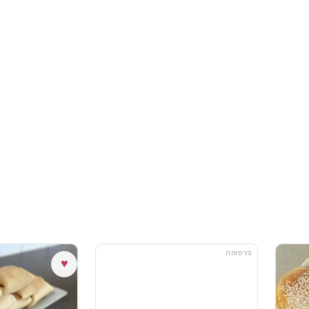
פרסומת
♥