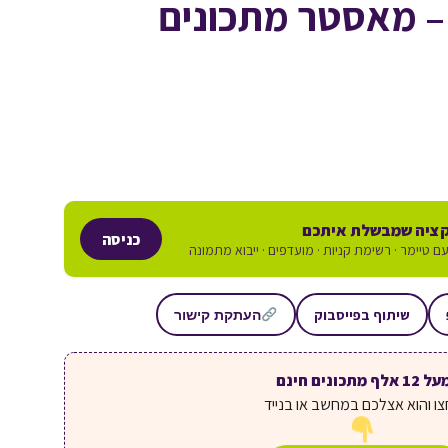
 – מאסטר מתכונים
ציה שמבשלת איתכם
כניסה
ם טיימר · רשימת קניות · מועדפים · ייבוא מתמונה
שיתוף בפייסבוק
העתקת קישור
ל 12 אלף מתכונים חינם
ו והוא אצלכם במחשב או בנייד