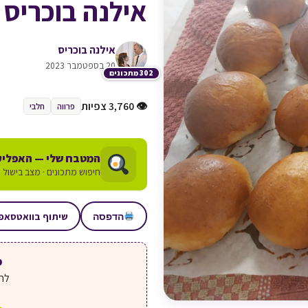
אילנה בוכריס
אילנה בוכריס
20 בספטמבר 2023
302 מתכונים
👁 3,760 צפיות
פרווה
חלבי
המטבח שלי — האפליק
חיפוש מתכונים · מצב בישול ע
שיתוף בוואטסאפ
הדפסה
מע
לחצ