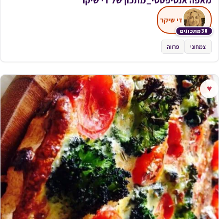
די שיקר
30 מתכונים
צמחוני
פרווה
♥