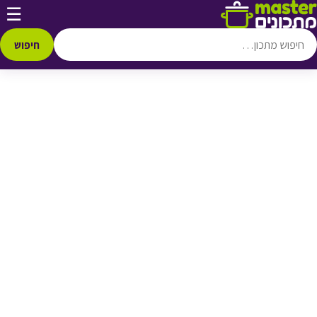
דלג לתוכן
☰
♥ הוספה
למועדפים
חיפוש