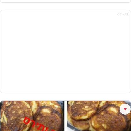
פרסומת
♥