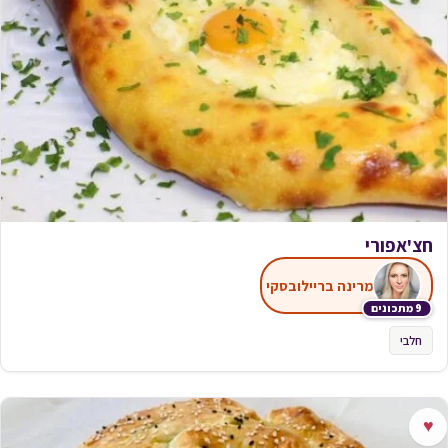
חצ'אפורי
מרינה בריילובסקי
9 מתכונים
חלבי
♥