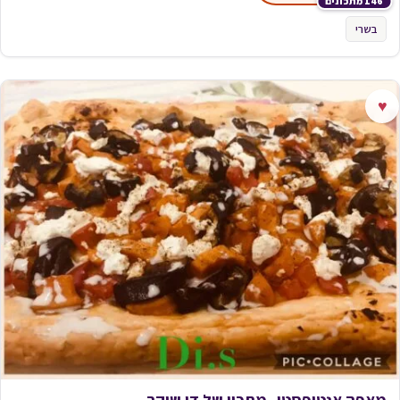
146 מתכונים
בשרי
♥
מאפה אנטיפסטי_מתכון של די שיקר