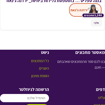
בננה ספליט … בתוספסת גלידות ביתיות_ ירדנה ג'נאח
ירדנה ג'נאח
1,244 מתכונים
חלבי
מאסטר מתכונים
ניווט
כל המתכונים
בנו לכם ספר מהמתכונים שאהבתם
— חינם.
היוצרים
הוספת מתכון
דפים
הרשמה לניוזלטר
עלינו