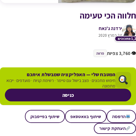
חלווה הכי טעימה
ירדנה ג'נאח
24 במרץ 2020
תכונים
👁 3,760 צפיות
פרווה
המטבח שלי — האפליקציה שמבשלת איתכם
חיפוש מתכונים · מצב בישול עם טיימר · רשימת קניות · מועדפים · ייבוא
מתמונה
כניסה
שיתוף בוואטסאפ
שיתוף בפייסבוק
הדפסה
העתקת קישור