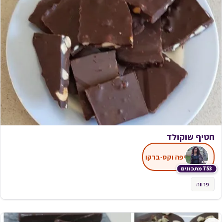
חטיף שוקולד
יפה וקס-ברקו
753 מתכונים
פרווה