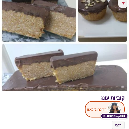
♥
קוביות עונג
ירדנה ג'נאח
1,244 מתכונים
חלבי