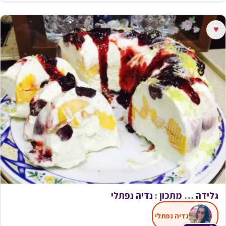
♥
גלידה … מתכון : נדיה נפתלי
נדיה נפתלי