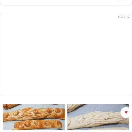
פרסומת
♥