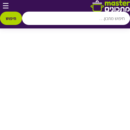
דלג לתוכן
☰
♥ הוספה
למועדפים
חיפוש