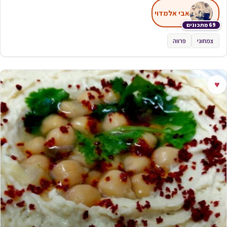
אבי אלמדוי
69 מתכונים
צמחוני
פרווה
♥