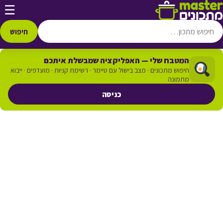
דלג לתוכן
☰
חיפוש
המטבח שלי — האפליקציה שמבשלת איתכם
חיפוש מתכונים · מצב בישול עם טיימר · רשימת קניות · מועדפים · ייבוא
מתמונה
כניסה