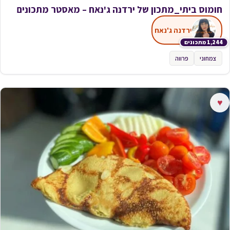
חומוס ביתי_מתכון של ירדנה ג'נאח – מאסטר מתכונים
ירדנה ג'נאח
1,244 מתכונים
צמחוני
פרווה
♥