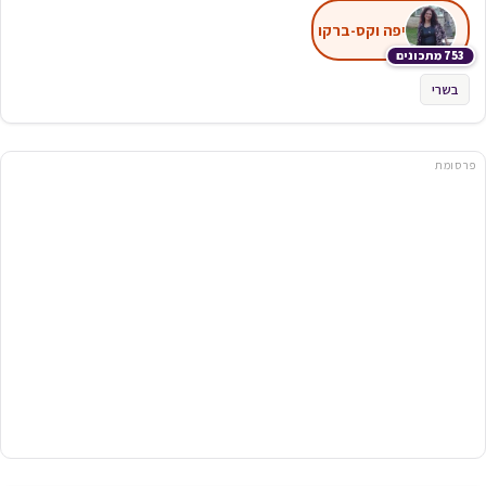
יפה וקס-ברקו
753 מתכונים
בשרי
פרסומת