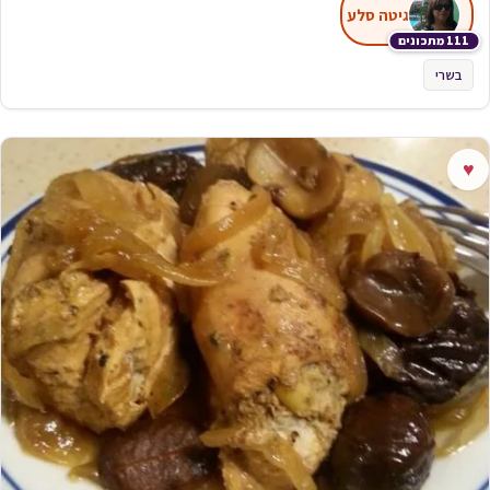
גיטה סלע
111 מתכונים
בשרי
♥