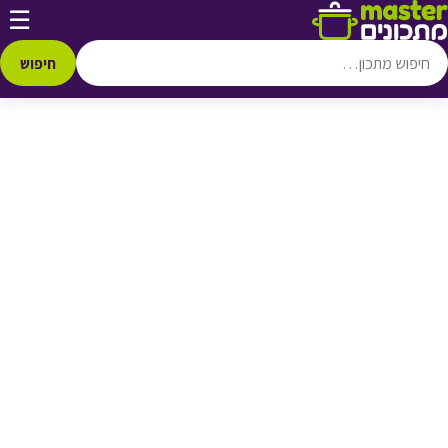
דלג לתוכן
☰
♥ הוספה
למועדפים
חיפוש