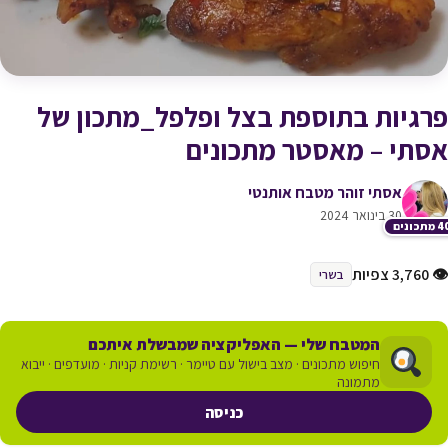
פרגיות בתוספת בצל ופלפל_מתכון של
אסתי – מאסטר מתכונים
אסתי זוהר מטבח אותנטי
30 בינואר 2024
תכונים
👁 3,760 צפיות
בשרי
המטבח שלי — האפליקציה שמבשלת איתכם
חיפוש מתכונים · מצב בישול עם טיימר · רשימת קניות · מועדפים · ייבוא
מתמונה
כניסה