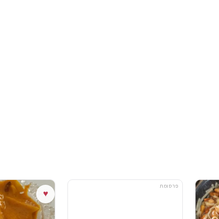
פרסומת
♥