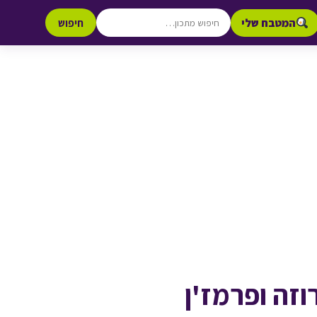
המטבח שלי
חיפוש
זה ופרמז'ן