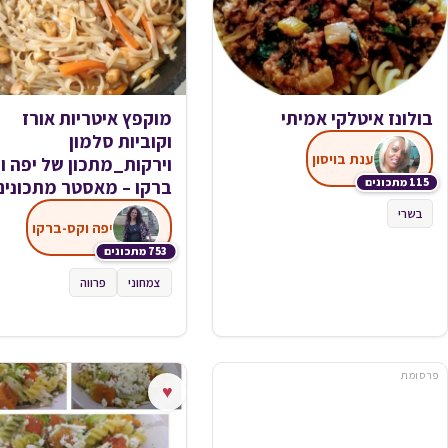
בולונז איטלקי אמיתי
מוקפץ איטריות אורז
וקוביות סלמון
ענת בויסון
וירקות_מתכון של יפה ו
115 מתכונים
ברקו – מאסטר מתכונים
בשרי
יפה וקס-ברקו
753 מתכונים
צמחוני
פרווה
פרסומת
♥