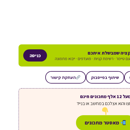
ציה שמבשלת איתכם
כניסה
ם טיימר · רשימת קניות · מועדפים · ייבוא מתמונה
שיתוף בפייסבוק
העתקת קישור
ל 12 אלף מתכונים חינם
ו והוא אצלכם במחשב או בנייד
מאסטר מתכונים