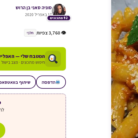
סוניה סאני בן הרוש
17 באפריל 2020
92 מתכונים
👁 3,760 צפיות
חלבי
המטבח שלי — האפליק
חיפוש מתכונים · מצב בישול ע
שיתוף בוואטסאפ
הדפסה
מע
לחצ