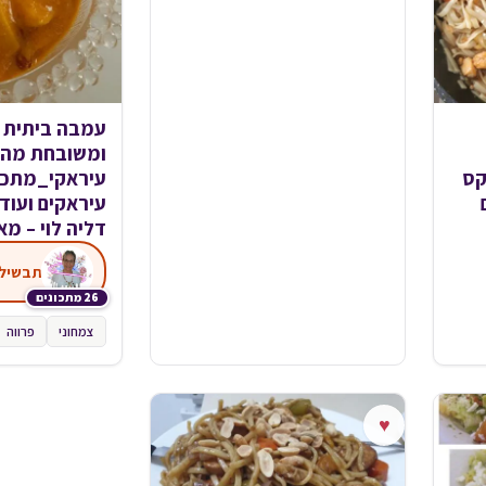
עמבה ביתית 
ומשובחת מה
קס
עיראקי_מתכו
עיראקים ועו
דליה לוי – מ
26 מתכונים
צמחוני
פרווה
♥