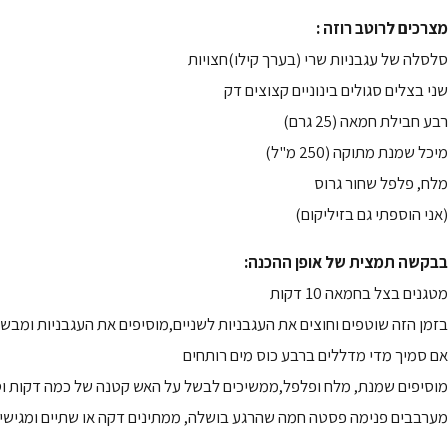
מצרכים לרוטב רוזה :
סלסלה של עגבניות שרי (בערך קילו)חצויות
שני בצלים סגולים בינוניים קצוצים דק
רבע חבילת חמאה (25 גרם)
מיכל שמנת מתוקה (250 מ"ל)
מלח, פלפל שחור גרוס
(אני הוספתי גם בזיליקום)
בבקשה תמצית של אופן ההכנה:
מטגנים בצל בחמאה 10 דקות
בזמן הזה שוטפים וחוצים את העגבניות לשניים,מוסיפים את העגבניות ומבשלים 10 דקות על אש גבוהה,סוגרים עם מכסה, מבשלים עוד 50 דקות על אש נמוכה ומערבבים מדי 
אם סמיך מדי מדללים ברבע כוס מים רותחים
מוסיפים שמנת, מלח ופלפל,ממשיכים לבשל על האש קטנה של כמה דקות וס
מערבבים פנימה פסטה חמה שהרגע בושלה, ממתינים דקה או שתיים ומגישים,