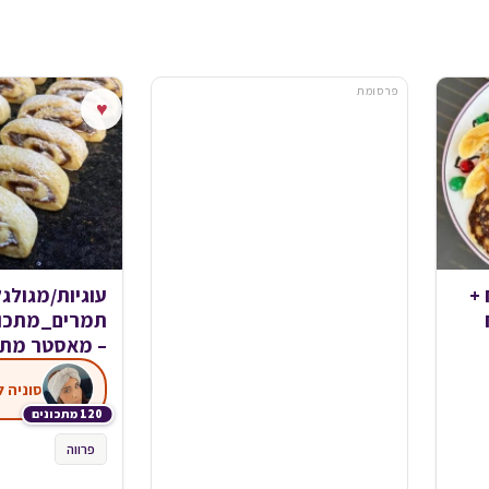
פרסומת
♥
 +
עוגיות/מגולג
תמרים_מתכון 
– מאסטר מתכ
120 מתכונים
פרווה