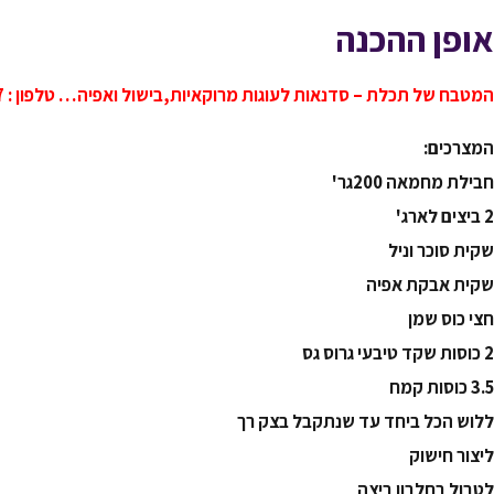
אופן ההכנה
המטבח של תכלת – סדנאות לעוגות מרוקאיות,בישול ואפיה… טלפון : 0505878487
המצרכים:
חבילת מחמאה 200גר'
2 ביצים לארג'
שקית סוכר וניל
שקית אבקת אפיה
חצי כוס שמן
2 כוסות שקד טיבעי גרוס גס
3.5 כוסות קמח
ללוש הכל ביחד עד שנתקבל בצק רך
ליצור חישוק
לטבול בחלבון ביצה