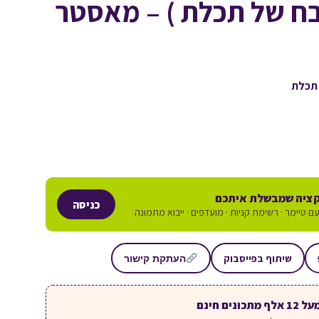
בח של תכלת ) – מאסטר
 תכלת
ציה שמבשלת איתכם
כניסה
ם טיימר · רשימת קניות · מועדפים · ייבוא מתמונה
שיתוף בפייסבוק
העתקת קישור
ל 12 אלף מתכונים חינם