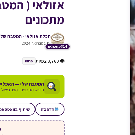
אזולאי ( המט
מתכונים
תכלת אזולאי - המטבח של
19 בפברואר 2024
314 מתכונים
👁 3,760 צפיות
פרווה
המטבח שלי — האפליק
חיפוש מתכונים · מצב בישול ע
שיתוף בוואטסאפ
הדפסה
מע