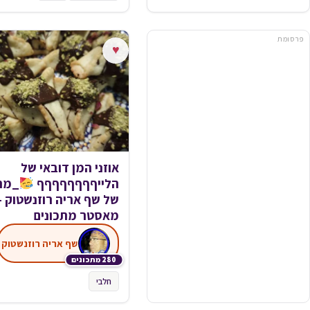
פרסומת
♥
אוזני המן דובאי של
הלייףףףףףףףף
_מתכ
של שף אריה רוזנשטוק –
מאסטר מתכונים
שף אריה רוזנשטוק
280 מתכונים
חלבי