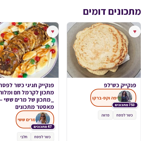
מתכונים דומים
♥
♥
פנקייק כש'לפ
פנקייק חגיגי כשר לפסח
מתכון לקרמל חם ומלוח
יפה וקס-ברקו
_מתכון של מרים ששי –
753 מתכונים
מאסטר מתכונים
כשר לפסח
פרווה
מרים ששי
47 מתכונים
כשר לפסח
חלבי