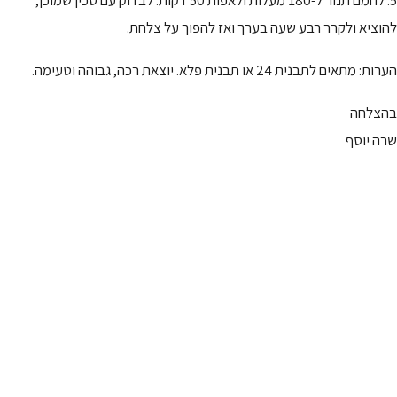
5. לחמם תנור ל-180 מעלות ולאפות 50 דקות. לבדוק עם סכין שמוכן,
להוציא ולקרר רבע שעה בערך ואז להפוך על צלחת.
הערות: מתאים לתבנית 24 או תבנית פלא. יוצאת רכה, גבוהה וטעימה.
בהצלחה
שרה יוסף