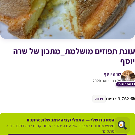
עוגת תפוזים מושלמת_מתכון של שרה
יוסף
שרה יוסף
20 בפברואר 2020
תכונים
👁 3,762 צפיות
פרווה
המטבח שלי — האפליקציה שמבשלת איתכם
חיפוש מתכונים · מצב בישול עם טיימר · רשימת קניות · מועדפים · ייבוא
מתמונה