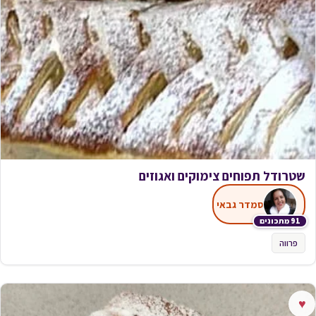
שטרודל תפוחים צימוקים ואגוזים
סמדר גבאי
91 מתכונים
פרווה
♥