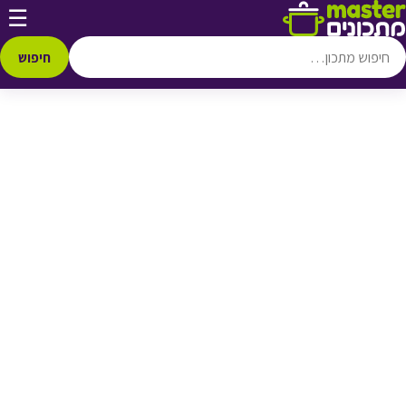
דלג לתוכן
☰
♥ הוספה
למועדפים
חיפוש