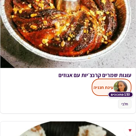
עוגות שמרים קרנצ׳יות עם אגוזים
עינת חנניה
153 מתכונים
חלבי
♥