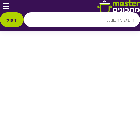
דלג לתוכן
☰
♥ הוספה
למועדפים
חיפוש