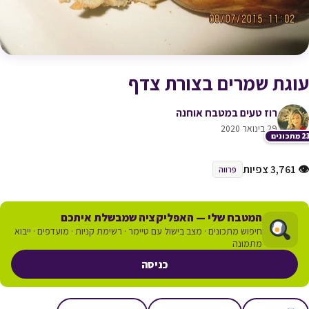
עוגת שמרים בצורת צדף
רוז טעים במטבח אוחנה
29 בינואר 2020
תכונים
👁 3,761 צפיות
פרווה
המטבח שלי — האפליקציה שמבשלת איתכם
חיפוש מתכונים · מצב בישול עם טיימר · רשימת קניות · מועדפים · ייבוא
מתמונה
כניסה