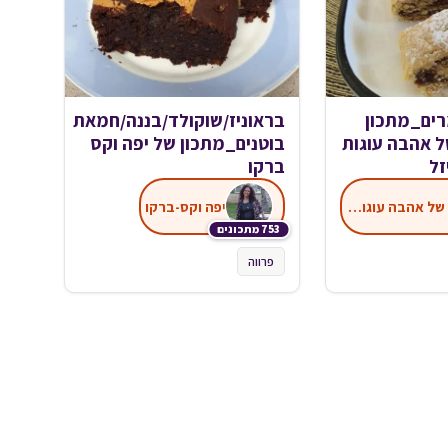
רים_מתכון
בראוניז/שוקולד/בננה/חמאת
ל אהבה עוגות
בוטנים_מתכון של יפה וקס
זל
ברקו
נגיעות של אהבה עוגות ועוגיות של ג'יזל
יפה וקס-ברקו
753 מתכונים
פרווה