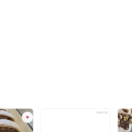
פרסומת
♥