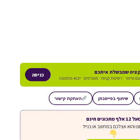
ציה שמבשלת איתכם
כניסה
ם טיימר · רשימת קניות · מועדפים · ייבוא מתמונה
שיתוף בפייסבוק
העתקת קישור
ל 12 אלף מתכונים חינם
ו והוא אצלכם במחשב או בנייד