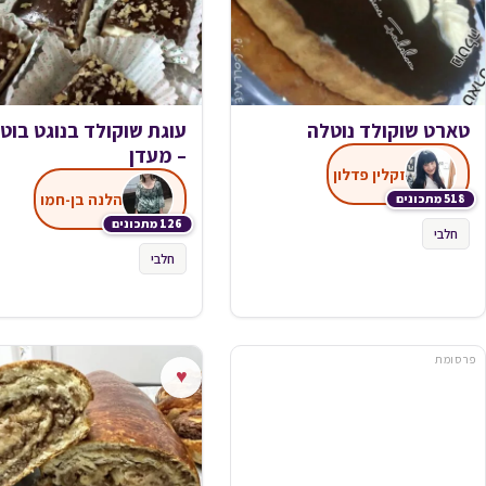
טארט שוקולד נוטלה
עוגת שוקולד בנוגט בוטנ
– מעדן
זקלין פדלון
הלנה בן-חמו
518 מתכונים
126 מתכונים
חלבי
חלבי
פרסומת
♥