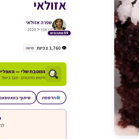
אזולאי
שפרה אזולאי
6 באפריל 2020
89 מתכונים
👁 3,760 צפיות
פרווה
המטבח שלי — האפליק
חיפוש מתכונים · מצב בישול ע
שיתוף בוואטסאפ
הדפסה
מע
לחצ