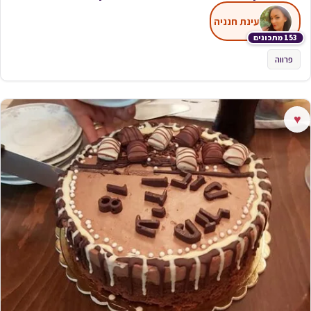
עינת חנניה
153 מתכונים
פרווה
♥