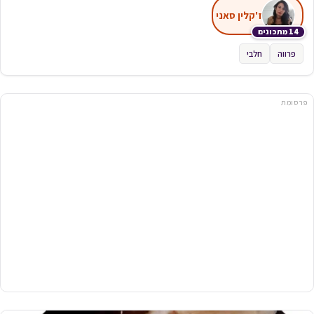
ז'קלין סאני
14 מתכונים
פרווה
חלבי
פרסומת