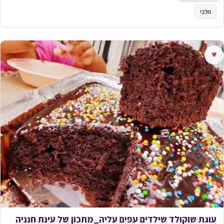
חלבי
♥
עוגת שוקולד שילדים עפים עליה_מתכון של עינת חנניה