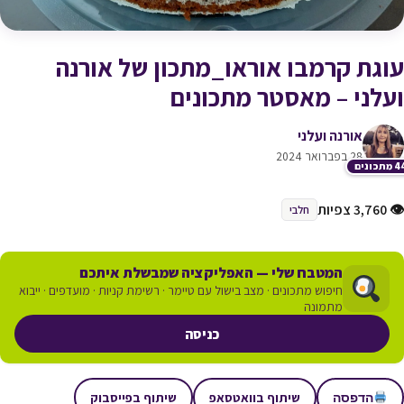
עוגת קרמבו אוראו_מתכון של אורנה
ועלני – מאסטר מתכונים
אורנה ועלני
28 בפברואר 2024
תכונים
👁 3,760 צפיות
חלבי
המטבח שלי — האפליקציה שמבשלת איתכם
חיפוש מתכונים · מצב בישול עם טיימר · רשימת קניות · מועדפים · ייבוא
מתמונה
כניסה
שיתוף בוואטסאפ
שיתוף בפייסבוק
הדפסה