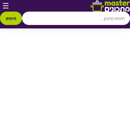
דלג לתוכן
☰
♥ הוספה
למועדפים
חיפוש