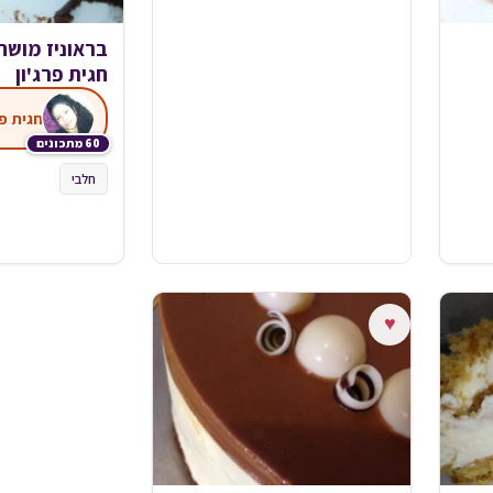
בראוניז מוש
חגית פרג'ון
חגית פר
60 מתכונים
חלבי
♥