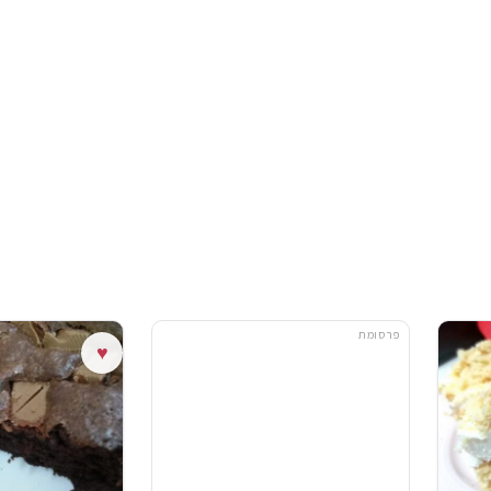
פרסומת
♥