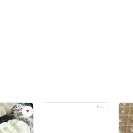
פרסומת
♥