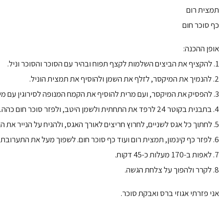
תמצית רום
כף סוכר חום
אופן ההכנה:
1. להקציף את הביצים השלמות לקצף תפוח ובהיר עם הסוכר והסוכר וניל.
2. להנמיך את המיקסר, לזלף את השמן ולהוסיף את תמצית הוניל.
3. להפסיק את המיקסר, ועם מרית להוסיף את הקמח המנופה לסירוגין עם מיץ התפוזים.
4. בתבנית בקוטר 24 לרפד את התחתית ולשמן היטב, ולפזר סוכר חום כהה.
5. לחתוך כל אגס לשניים, לחרוץ חריצים לאורך האגס, ולהניח על הנייר את האגס הפוך כשהחלק הלבן למעלה.
6. לפזר כף קינמון, תמצית רום ועוד כף סוכר חום. לשפוך מעל את התערובת.
7. לאפות ב-170 מעלות כ-45 דקות.
8. לקרר ולהפוך על צלחת הגשה.
אני פזרתי אגוזי ברס ואבקת סוכר.