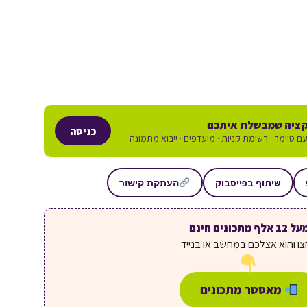
ציה שמבשלת איתכם
כניסה
ם טיימר · רשימת קניות · מועדפים · ייבוא מתמונה
שיתוף בפייסבוק
העתקת קישור
ל 12 אלף מתכונים חינם
ו והוא אצלכם במחשב או בנייד
מאסטר מתכונים