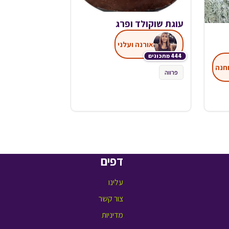
עוגת שוקולד ופרג
אורנה ועלני
444 מתכונים
חנה
פרווה
דפים
עלינו
צור קשר
מדיניות