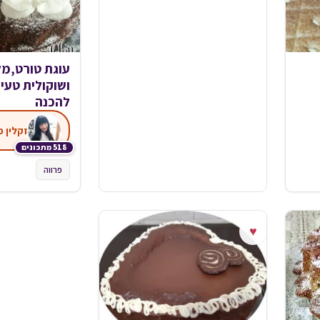
עוגת טורט,מל
ושוקולית טעי
להכנה
זקלין פ
518 מתכונים
פרווה
♥