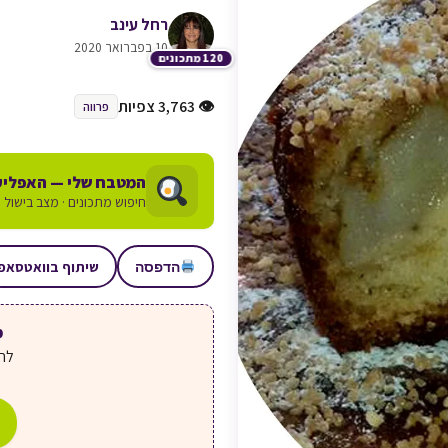
רחל עינב
10 בפברואר 2020
120 מתכונים
👁 3,763 צפיות
פרווה
המטבח שלי — האפליק
חיפוש מתכונים · מצב בישול ע
שיתוף בוואטסאפ
הדפסה
מע
לחצ