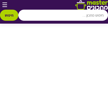
דלג לתוכן
☰
♥ הוספה
למועדפים
חיפוש