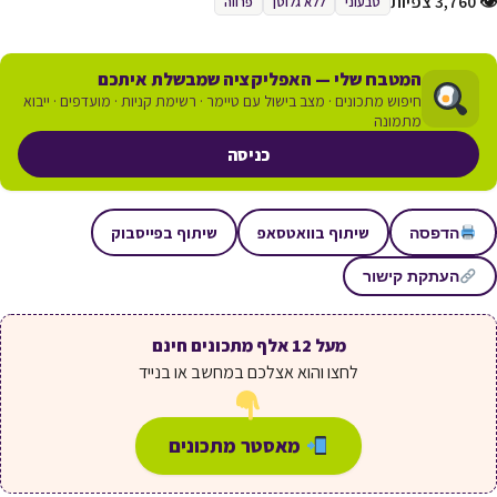
👁 3,760 צפיות
טבעוני
ללא גלוטן
פרווה
המטבח שלי — האפליקציה שמבשלת איתכם
חיפוש מתכונים · מצב בישול עם טיימר · רשימת קניות · מועדפים · ייבוא
מתמונה
כניסה
שיתוף בוואטסאפ
שיתוף בפייסבוק
הדפסה
העתקת קישור
מעל 12 אלף מתכונים חינם
לחצו והוא אצלכם במחשב או בנייד
מאסטר מתכונים