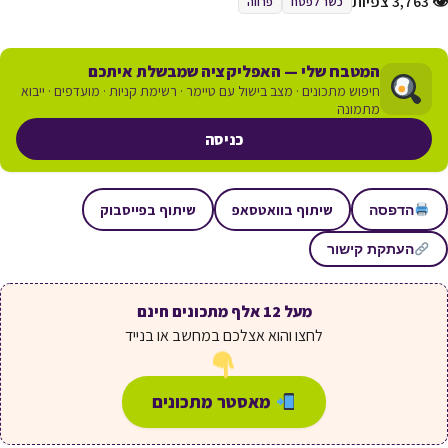
👁 3,763 צפיות
כשר לפסח
פרווה
המטבח שלי — האפליקציה שמבשלת איתכם
חיפוש מתכונים · מצב בישול עם טיימר · רשימת קניות · מועדפים · ייבוא
מתמונה
כניסה
שיתוף בוואטסאפ
שיתוף בפייסבוק
הדפסה
העתקת קישור
מעל 12 אלף מתכונים חינם
לחצו והוא אצלכם במחשב או בנייד
מאסטר מתכונים