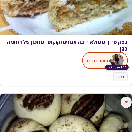
בצק פריך ממולא ריבה אגוזים וקוקוס_מתכון של רוחמה
כהן
רוחמה כהן כהן
156 מתכונים
פרווה
♥