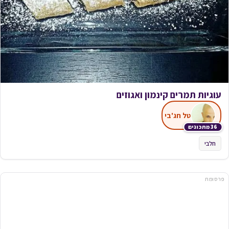
עוגיות תמרים קינמון ואגוזים
טל חג'בי
36 מתכונים
חלבי
פרסומת