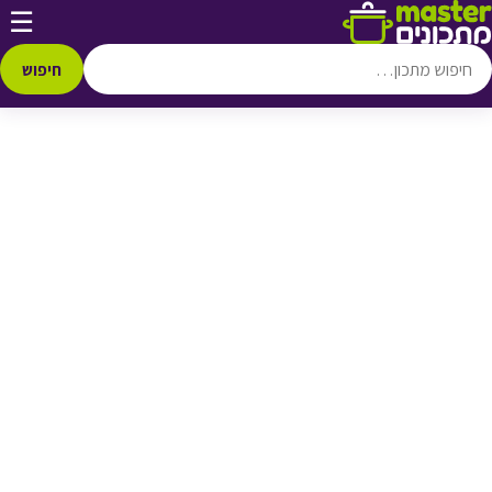
דלג לתוכן
☰
♥ הוספה
למועדפים
חיפוש