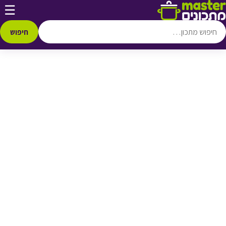
דלג לתוכן
☰
♥ הוספה
למועדפים
חיפוש