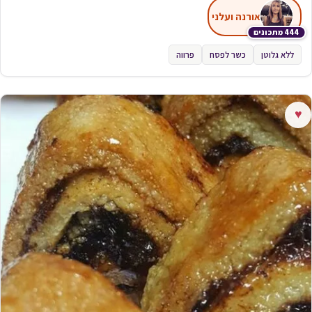
אורנה ועלני
444 מתכונים
ללא גלוטן
כשר לפסח
פרווה
♥