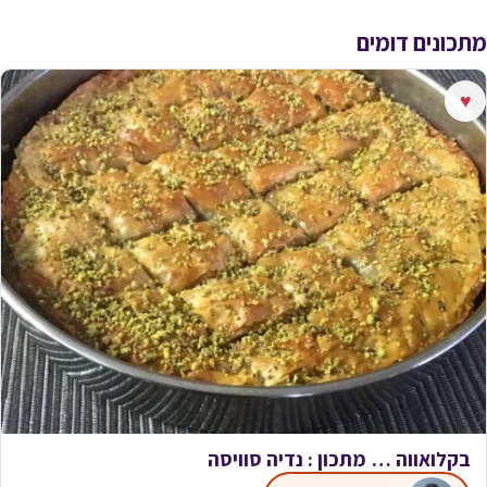
מתכונים דומים
♥
בקלואווה … מתכון : נדיה סוויסה