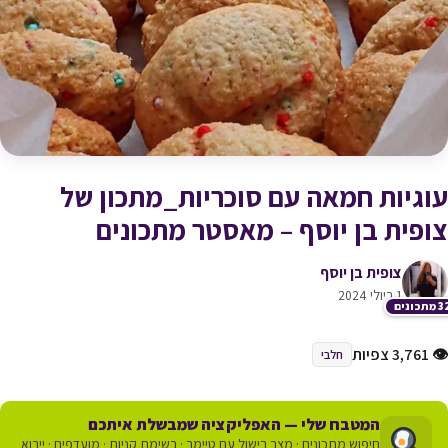
עוגיות חמאה עם סוכריות_מתכון של
צופית בן יוסף – מאסטר מתכונים
צופית בן יוסף
1 ביולי 2024
תכונים
👁 3,761 צפיות
חלבי
המטבח שלי — האפליקציה שמבשלת איתכם
חיפוש מתכונים · מצב בישול עם טיימר · רשימת קניות · מועדפים · ייבוא