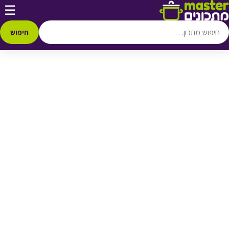
דלג לתוכן
☰
♥ הוספה
למועדפים
חיפוש