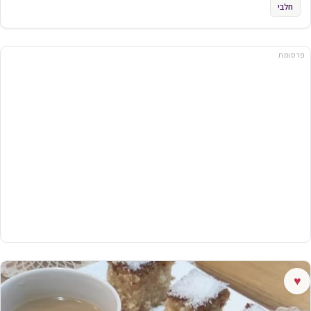
חלבי
פרסומת
♥