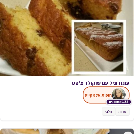
עוגת וניל עם שוקולד צ'פס
חופית אלמקייס
122 מתכונים
פרווה
חלבי