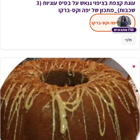
עוגת קצפת בציפוי גנאש על בסיס עוגיות (3
שכבות)_מתכון של יפה וקס-ברקו
יפה וקס-ברקו
753 מתכונים
חלבי
♥