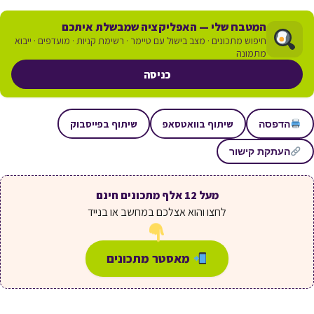
המטבח שלי — האפליקציה שמבשלת איתכם
חיפוש מתכונים · מצב בישול עם טיימר · רשימת קניות · מועדפים · ייבוא
מתמונה
כניסה
שיתוף בוואטסאפ
שיתוף בפייסבוק
הדפסה
העתקת קישור
מעל 12 אלף מתכונים חינם
לחצו והוא אצלכם במחשב או בנייד
מאסטר מתכונים