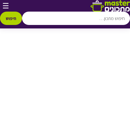
דלג לתוכן
☰
♥ הוספה
למועדפים
חיפוש