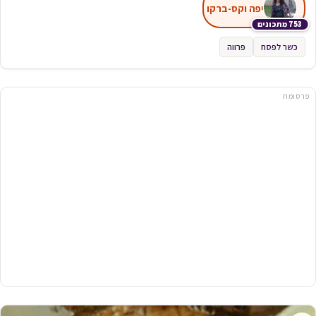
יפה וקס-ברקו
753 מתכונים
כשר לפסח
פרווה
פרסומת