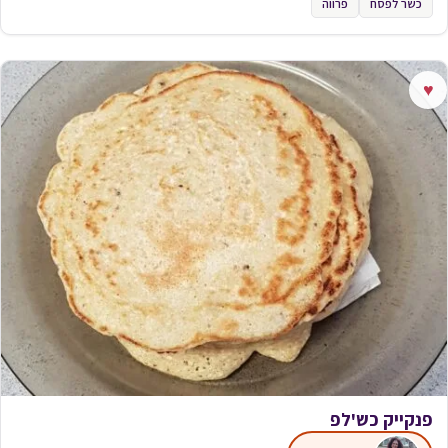
כשר לפסח
פרווה
♥
פנקייק כש'לפ