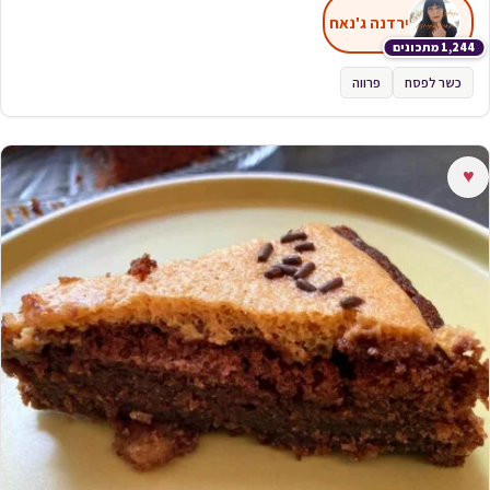
ירדנה ג'נאח
1,244 מתכונים
כשר לפסח
פרווה
♥