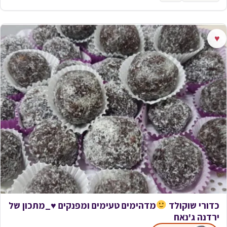
♥
כדורי שוקולד
מדהימים טעימים ומפנקים
♥️
_מתכון של
ירדנה ג'נאח