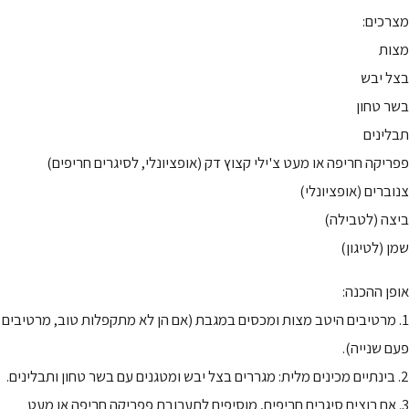
מצרכים:
מצות
בצל יבש
בשר טחון
תבלינים
פפריקה חריפה או מעט צ'ילי קצוץ דק (אופציונלי, לסיגרים חריפים)
צנוברים (אופציונלי)
ביצה (לטבילה)
שמן (לטיגון)
אופן ההכנה:
1. מרטיבים היטב מצות ומכסים במגבת (אם הן לא מתקפלות טוב, מרטיבים
פעם שנייה).
2. בינתיים מכינים מלית: מגררים בצל יבש ומטגנים עם בשר טחון ותבלינים.
3. אם רוצים סיגרים חריפים, מוסיפים לתערובת פפריקה חריפה או מעט