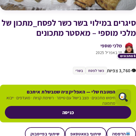
סיגרים במילוי בשר כשר לפסח_מתכון של
מלכי מוספי – מאסטר מתכונים
מלכי מוספי
18 באפריל 2025
כונים
👁 3,760 צפיות
כשר לפסח
בשרי
המטבח שלי — האפליקציה שמבשלת איתכם
חיפוש מתכונים · מצב בישול עם טיימר · רשימת קניות · מועדפים · ייבוא
מתמונה
כניסה
שיתוף בוואטסאפ
שיתוף בפייסבוק
הדפסה