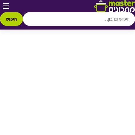
דלג לתוכן
☰
♥ הוספה
למועדפים
חיפוש