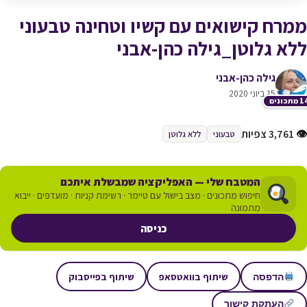
ממרח קישואים עם קשיו וטחינה טבעוני
ללא גלוטן_גילה כהן-אבני
גילה כהן-אבני
15 ביוני 2020
תכונים
👁 3,761 צפיות
טבעוני
ללא גלוטן
המטבח שלי — האפליקציה שמבשלת איתכם
חיפוש מתכונים · מצב בישול עם טיימר · רשימת קניות · מועדפים · ייבוא
מתמונה
כניסה
שיתוף בוואטסאפ
שיתוף בפייסבוק
הדפסה
העתקת קישור