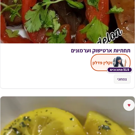
תחתיות ארטישוק וערמונים
זקלין פדלון
518 מתכונים
צמחוני
♥