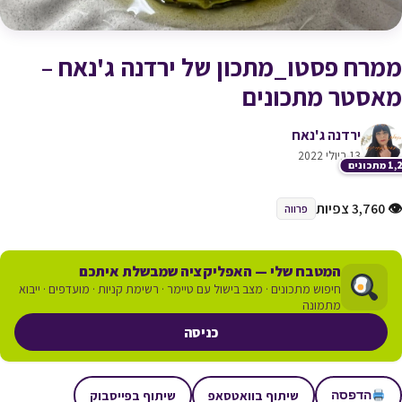
ממרח פסטו_מתכון של ירדנה ג'נאח –
מאסטר מתכונים
ירדנה ג'נאח
13 ביולי 2022
תכונים
👁 3,760 צפיות
פרווה
המטבח שלי — האפליקציה שמבשלת איתכם
חיפוש מתכונים · מצב בישול עם טיימר · רשימת קניות · מועדפים · ייבוא
מתמונה
כניסה
שיתוף בוואטסאפ
שיתוף בפייסבוק
הדפסה