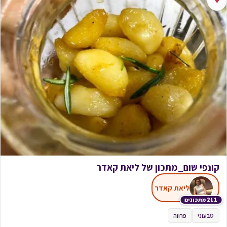
♥
קונפי שום_מתכון של ליאת קאדר
ליאת קאדר
211 מתכונים
טבעוני
פרווה