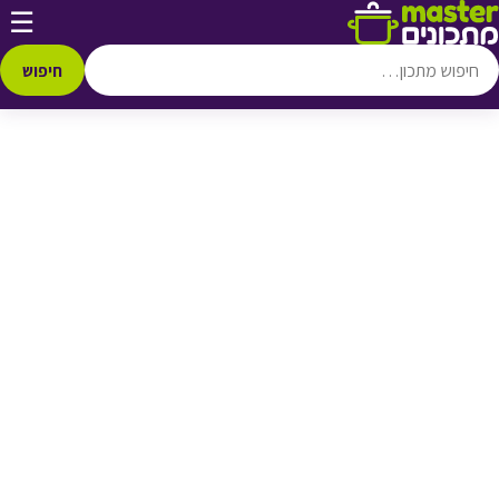
דלג לתוכן
☰
♥ הוספה
למועדפים
חיפוש