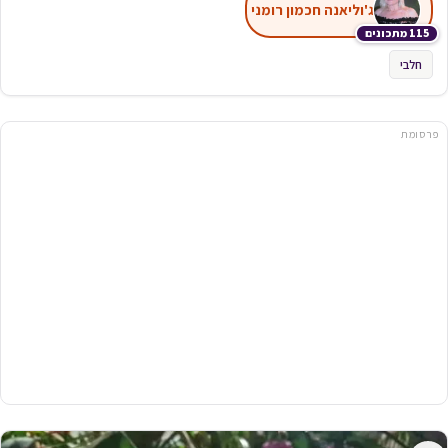
ג'וליאנה חכמון רומני
115 מתכונים
חלבי
פרסומת