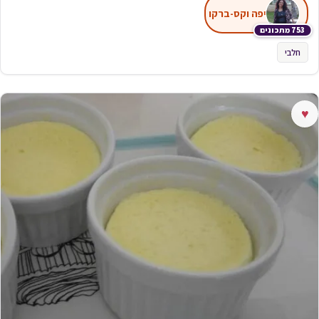
יפה וקס-ברקו
753 מתכונים
חלבי
♥