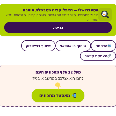
המטבח שלי — האפליקציה שמבשלת איתכם
חיפוש מתכונים · מצב בישול עם טיימר · רשימת קניות · מועדפים · ייבוא
מתמונה
כניסה
שיתוף בוואטסאפ
שיתוף בפייסבוק
הדפסה
העתקת קישור
מעל 12 אלף מתכונים חינם
לחצו והוא אצלכם במחשב או בנייד
מאסטר מתכונים