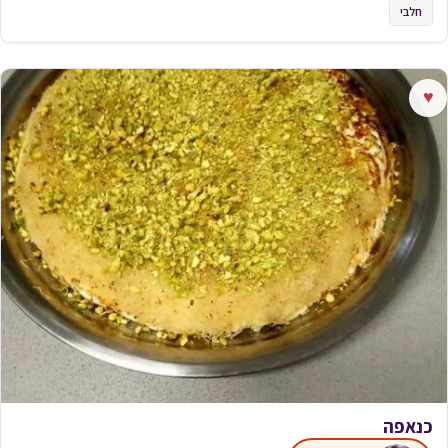
חלבי
♥
כנאפה