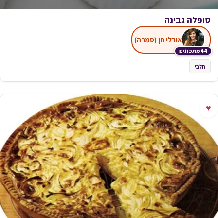
סופלה גבינה
אורלי חן (סמרה)
44 מתכונים
חלבי
♥