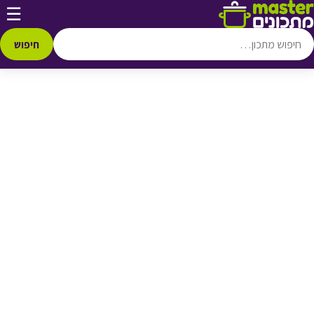
דלג לתוכן
☰
♥ הוספה
למועדפים
חיפוש