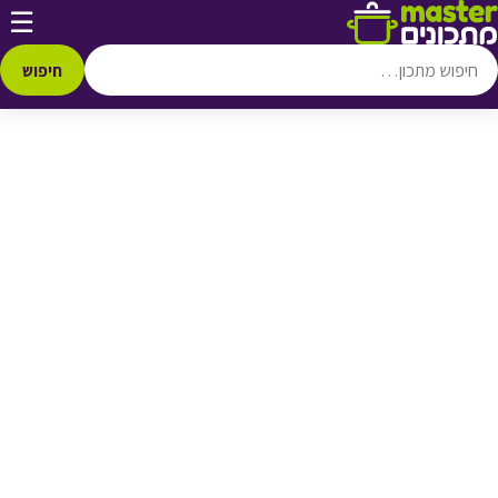
דלג לתוכן
☰
♥ הוספה
למועדפים
חיפוש