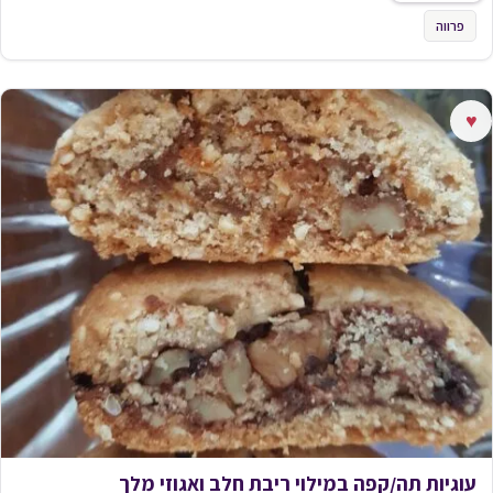
פרווה
♥
עוגיות תה/קפה במילוי ריבת חלב ואגוזי מלך