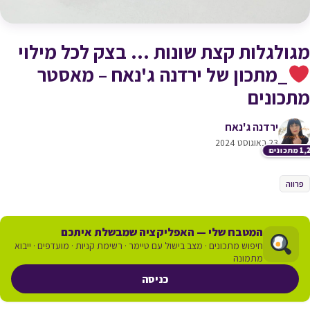
מגולגלות קצת שונות … בצק לכל מילוי
_מתכון של ירדנה ג'נאח – מאסטר
מתכונים
ירדנה ג'נאח
23 באוגוסט 2024
תכונים
פרווה
המטבח שלי — האפליקציה שמבשלת איתכם
חיפוש מתכונים · מצב בישול עם טיימר · רשימת קניות · מועדפים · ייבוא
מתמונה
כניסה