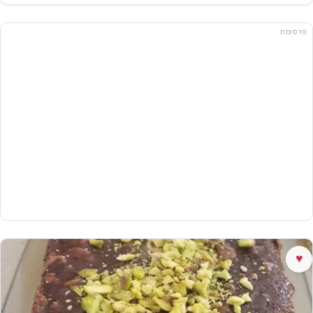
פרסומת
♥