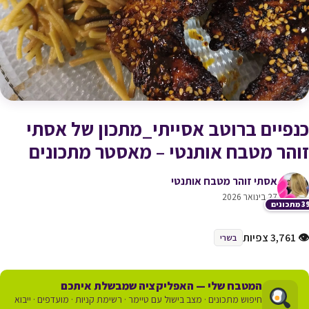
כנפיים ברוטב אסייתי_מתכון של אסתי
זוהר מטבח אותנטי – מאסטר מתכונים
אסתי זוהר מטבח אותנטי
27 בינואר 2026
תכונים
👁 3,761 צפיות
בשרי
המטבח שלי — האפליקציה שמבשלת איתכם
חיפוש מתכונים · מצב בישול עם טיימר · רשימת קניות · מועדפים · ייבוא