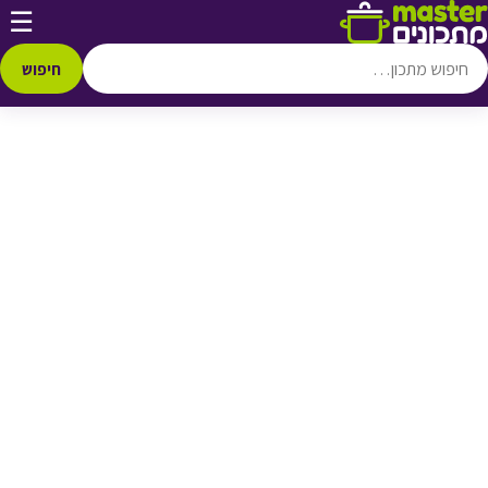
דלג לתוכן
☰
♥ הוספה
למועדפים
חיפוש