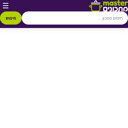
דלג לתוכן
☰
♥ הוספה
למועדפים
חיפוש