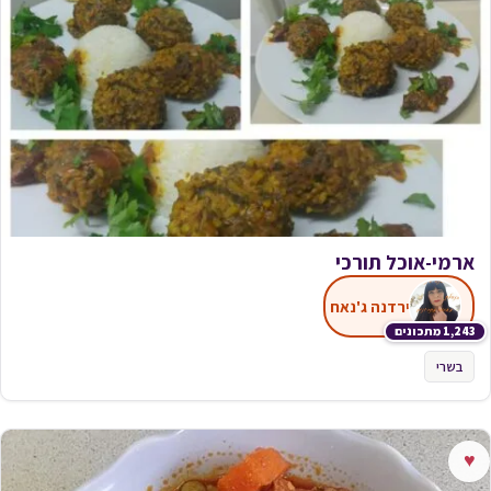
ארמי-אוכל תורכי
ירדנה ג'נאח
1,243 מתכונים
בשרי
♥