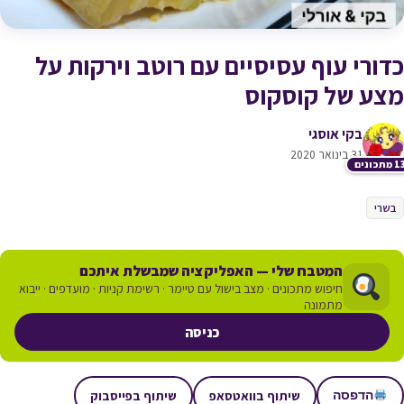
כדורי עוף עסיסיים עם רוטב וירקות על
מצע של קוסקוס
בקי אוסגי
31 בינואר 2020
תכונים
בשרי
המטבח שלי — האפליקציה שמבשלת איתכם
חיפוש מתכונים · מצב בישול עם טיימר · רשימת קניות · מועדפים · ייבוא
מתמונה
כניסה
שיתוף בוואטסאפ
שיתוף בפייסבוק
הדפסה