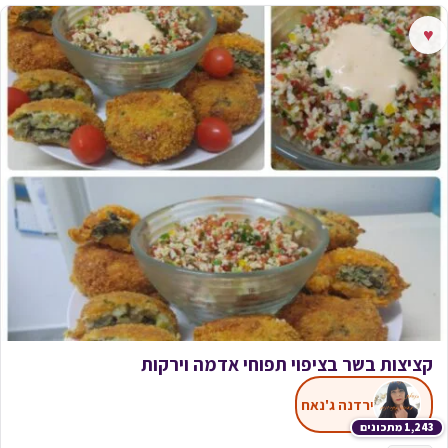
♥
קציצות בשר בציפוי תפוחי אדמה וירקות
ירדנה ג'נאח
1,243 מתכונים